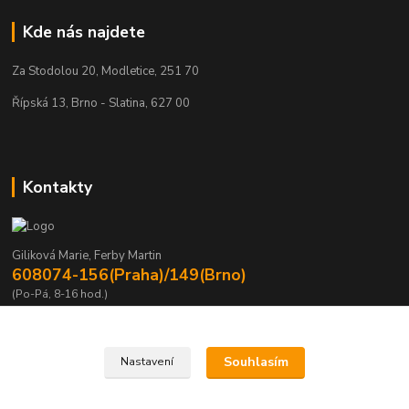
Kde nás najdete
Za Stodolou 20, Modletice, 251 70
Řípská 13, Brno - Slatina, 627 00
Kontakty
Giliková Marie, Ferby Martin
608074-156(Praha)/149(Brno)
(Po-Pá, 8-16 hod.)
m.gilikova@sving.cz, m.ferby@sving.cz
Souhlasím
Nastavení