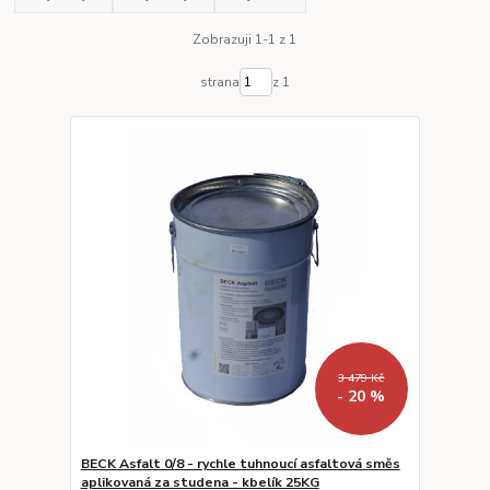
Zobrazuji 1-1 z 1
strana
z 1
3 479 Kč
- 20 %
BECK Asfalt 0/8 - rychle tuhnoucí asfaltová směs
aplikovaná za studena - kbelík 25KG