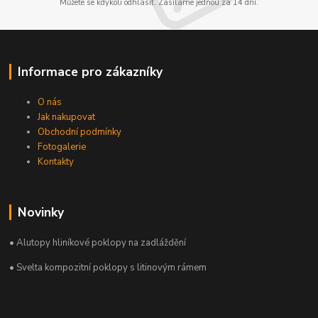
Můžete se kdykoli odhlásit. Zasíláme jednou za 14 dní.
Informace pro zákazníky
O nás
Jak nakupovat
Obchodní podmínky
Fotogalerie
Kontakty
Novinky
• Alutopy hliníkové poklopy na zadláždění
• Svelta kompozitní poklopy s litinovým rámem