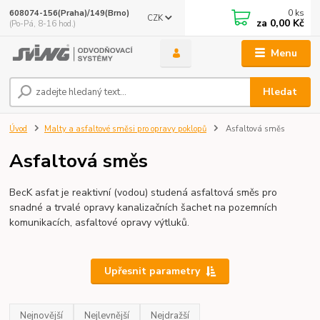
0
ks
608074-156(Praha)/149(Brno)
CZK
za
0,00 Kč
(Po-Pá, 8-16 hod.)
Menu
Hledat
Úvod
Malty a asfaltové směsi pro opravy poklopů
Asfaltová směs
Asfaltová směs
BecK asfat je reaktivní (vodou) studená asfaltová směs pro
snadné a trvalé opravy kanalizačních šachet na pozemních
komunikacích, asfaltové opravy výtluků.
Upřesnit parametry
Nejnovější
Nejlevnější
Nejdražší