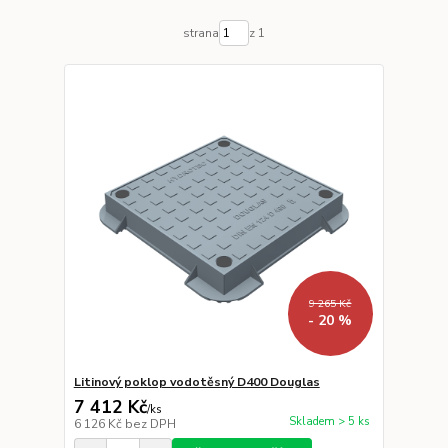
strana
z 1
9 265 Kč
- 20 %
Litinový poklop vodotěsný D400 Douglas
7 412 Kč
/
ks
Skladem > 5 ks
6 126 Kč
bez DPH