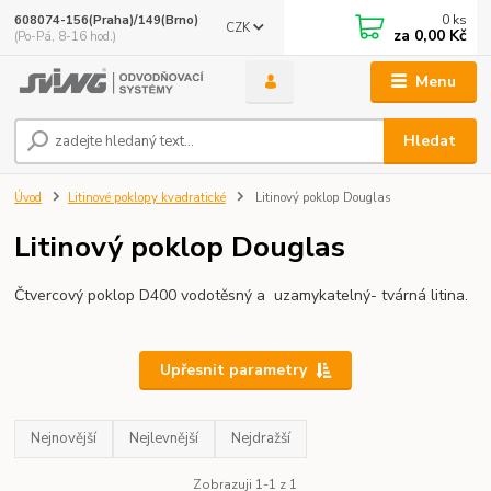
0
ks
608074-156(Praha)/149(Brno)
CZK
za
0,00 Kč
(Po-Pá, 8-16 hod.)
Menu
Hledat
Úvod
Litinové poklopy kvadratické
Litinový poklop Douglas
Litinový poklop Douglas
Čtvercový poklop D400 vodotěsný a uzamykatelný- tvárná litina.
Upřesnit parametry
Nejnovější
Nejlevnější
Nejdražší
Zobrazuji 1-1 z 1