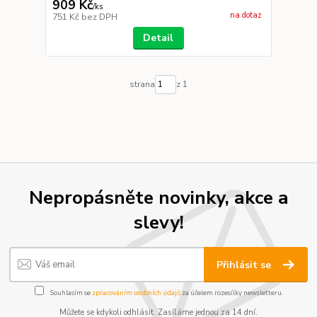
909 Kč
/
ks
na dotaz
751 Kč
bez DPH
Detail
strana
z 1
Nepropásněte novinky, akce a
slevy!
Přihlásit se
Souhlasím se
zpracováním osobních údajů
za účelem rozesílky newsletteru.
Můžete se kdykoli odhlásit. Zasíláme jednou za 14 dní.