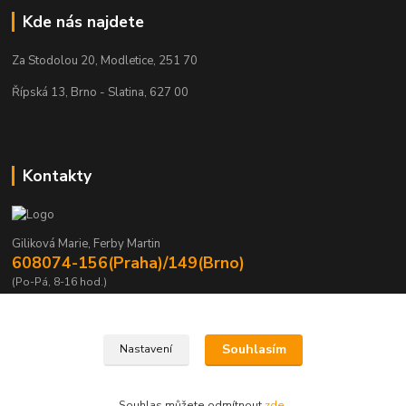
Kde nás najdete
Za Stodolou 20, Modletice, 251 70
Řípská 13, Brno - Slatina, 627 00
Kontakty
Giliková Marie, Ferby Martin
608074-156(Praha)/149(Brno)
(Po-Pá, 8-16 hod.)
m.gilikova@sving.cz, m.ferby@sving.cz
Souhlasím
Nastavení
Souhlas můžete odmítnout
zde
.