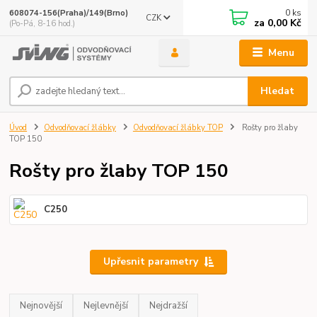
0
ks
608074-156(Praha)/149(Brno)
CZK
za
0,00 Kč
(Po-Pá, 8-16 hod.)
Menu
Hledat
Úvod
Odvodňovací žlábky
Odvodňovací žlábky TOP
Rošty pro žlaby
TOP 150
Rošty pro žlaby TOP 150
C250
Upřesnit parametry
Nejnovější
Nejlevnější
Nejdražší