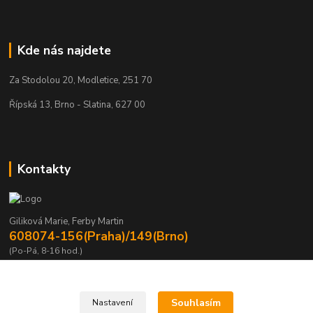
Kde nás najdete
Za Stodolou 20, Modletice, 251 70
Řípská 13, Brno - Slatina, 627 00
Kontakty
Giliková Marie, Ferby Martin
608074-156(Praha)/149(Brno)
(Po-Pá, 8-16 hod.)
m.gilikova@sving.cz, m.ferby@sving.cz
Souhlasím
Nastavení