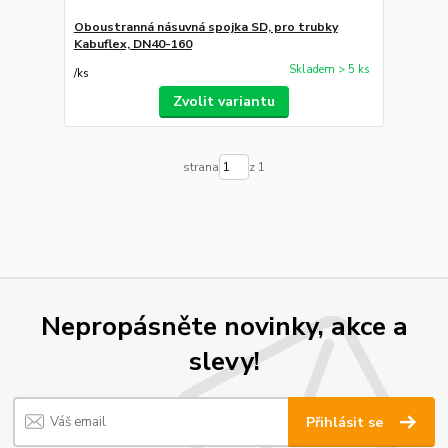
Oboustranná násuvná spojka SD, pro trubky
Kabuflex, DN40-160
Skladem > 5 ks
/
ks
Zvolit variantu
strana
z 1
Nepropásněte novinky, akce a
slevy!
Přihlásit se