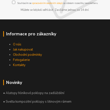
Souhlasím se
zpracováním osobních údajů
za účelem rozesílky newsletteru.
Můžete se kdykoli odhlásit. Zasíláme jednou za 14 dní.
Informace pro zákazníky
O nás
Jak nakupovat
Obchodní podmínky
Fotogalerie
Kontakty
Novinky
• Alutopy hliníkové poklopy na zadláždění
• Svelta kompozitní poklopy s litinovým rámem