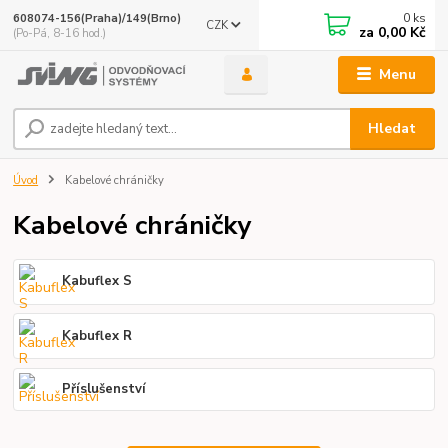
0
ks
608074-156(Praha)/149(Brno)
CZK
za
0,00 Kč
(Po-Pá, 8-16 hod.)
Menu
Hledat
Úvod
Kabelové chráničky
Kabelové chráničky
Kabuflex S
Kabuflex R
Příslušenství