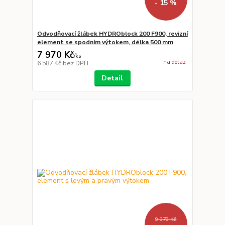
- 15 %
Odvodňovací žlábek HYDROblock 200 F900, revizní
element se spodním výtokem, délka 500 mm
7 970 Kč
/
ks
na dotaz
6 587 Kč
bez DPH
Detail
9 378 Kč