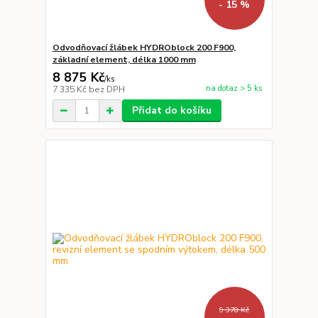
- 15 %
Odvodňovací žlábek HYDROblock 200 F900,
základní element, délka 1000 mm
8 875 Kč
/
ks
na dotaz > 5 ks
7 335 Kč
bez DPH
Přidat do košíku
9 378 Kč