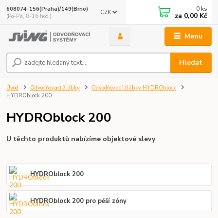
0
ks
608074-156(Praha)/149(Brno)
CZK
za
0,00 Kč
(Po-Pá, 8-16 hod.)
Menu
Hledat
Úvod
Odvodňovací žlábky
Odvodňovací žlábky HYDROblock
HYDROblock 200
HYDROblock 200
U těchto produktů nabízíme objektové slevy
HYDROblock 200
HYDROblock 200 pro pěší zóny