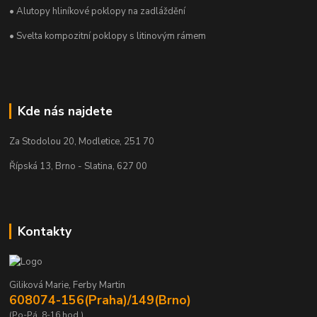
• Alutopy hliníkové poklopy na zadláždění
• Svelta kompozitní poklopy s litinovým rámem
Kde nás najdete
Za Stodolou 20, Modletice, 251 70
Řípská 13, Brno - Slatina, 627 00
Kontakty
Giliková Marie, Ferby Martin
608074-156(Praha)/149(Brno)
(Po-Pá, 8-16 hod.)