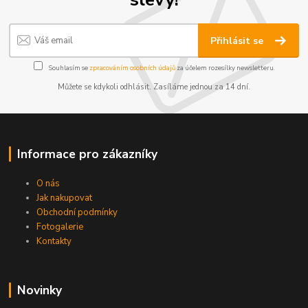
Přihlásit se
Souhlasím se
zpracováním osobních údajů
za účelem rozesílky newsletteru.
Můžete se kdykoli odhlásit. Zasíláme jednou za 14 dní.
Informace pro zákazníky
O nás
Jak nakupovat
Obchodní podmínky
Fotogalerie
Kontakty
Novinky