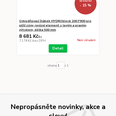
10 212 Kč
- 15 %
Odvodňovací žlábek HYDROblock 200 F900 pro
pěší zóny, revizní element s levým a pravým
výtokem, délka 500 mm
8 681 Kč
/
ks
Není skladem
7 174 Kč
bez DPH
Detail
strana
z 1
Nepropásněte novinky, akce a
slevy!