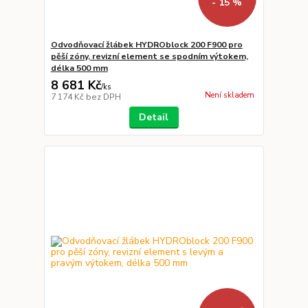
- 15 %
Odvodňovací žlábek HYDROblock 200 F900 pro
pěší zóny, revizní element se spodním výtokem,
délka 500 mm
8 681 Kč
/
ks
Není skladem
7 174 Kč
bez DPH
Detail