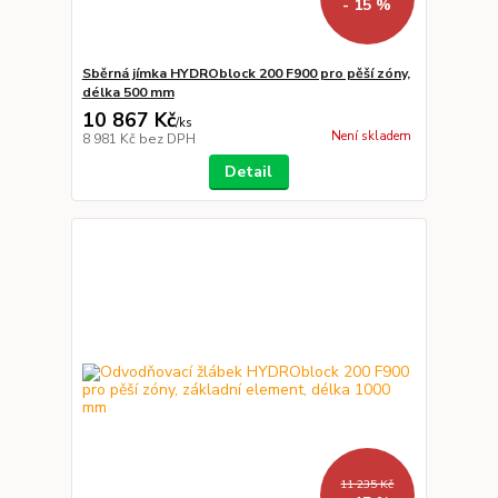
- 15 %
Sběrná jímka HYDROblock 200 F900 pro pěší zóny,
délka 500 mm
10 867 Kč
/
ks
Není skladem
8 981 Kč
bez DPH
Detail
11 235 Kč