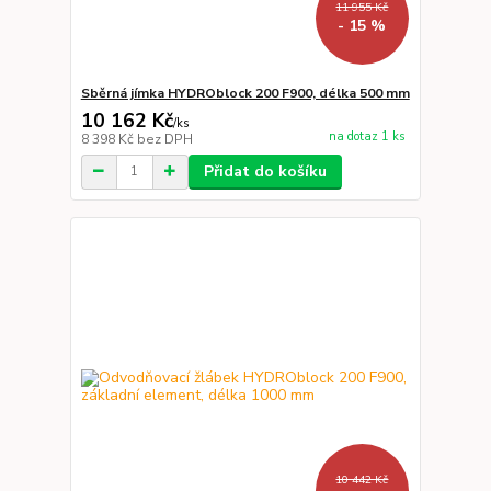
11 955 Kč
- 15 %
Sběrná jímka HYDROblock 200 F900, délka 500 mm
10 162 Kč
/
ks
na dotaz 1 ks
8 398 Kč
bez DPH
Přidat do košíku
10 442 Kč