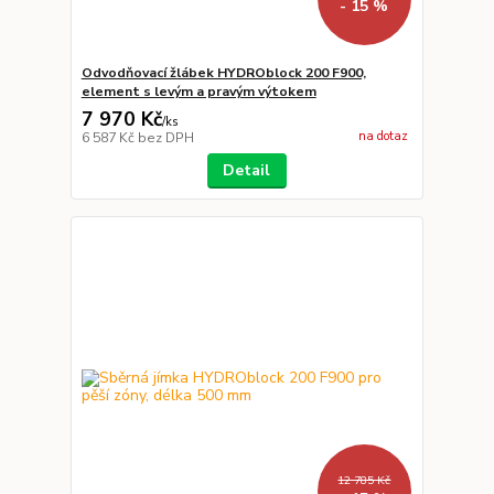
- 15 %
Odvodňovací žlábek HYDROblock 200 F900,
element s levým a pravým výtokem
7 970 Kč
/
ks
na dotaz
6 587 Kč
bez DPH
Detail
12 785 Kč