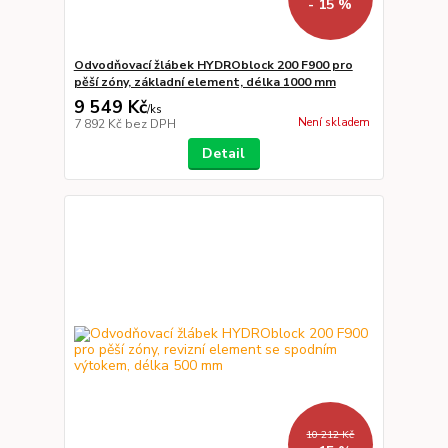
- 15 %
Odvodňovací žlábek HYDROblock 200 F900 pro
pěší zóny, základní element, délka 1000 mm
9 549 Kč
/
ks
Není skladem
7 892 Kč
bez DPH
Detail
10 212 Kč