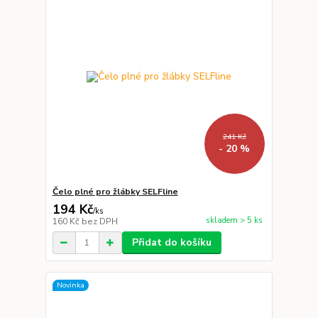
241 Kč
- 20 %
Čelo plné pro žlábky SELFline
194 Kč
/
ks
skladem > 5 ks
160 Kč
bez DPH
Přidat do košíku
Novinka