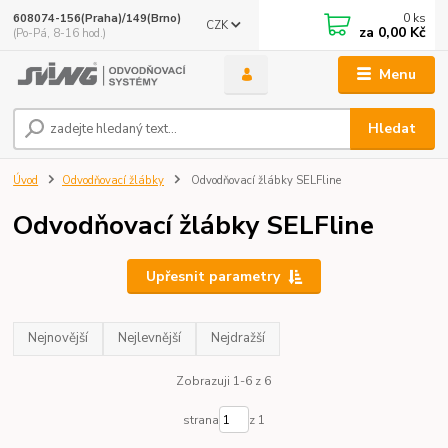
0
ks
608074-156(Praha)/149(Brno)
CZK
za
0,00 Kč
(Po-Pá, 8-16 hod.)
Menu
Hledat
Úvod
Odvodňovací žlábky
Odvodňovací žlábky SELFline
Odvodňovací žlábky SELFline
Upřesnit parametry
Nejnovější
Nejlevnější
Nejdražší
Zobrazuji 1-6 z 6
strana
z 1