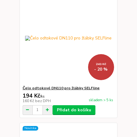
241 Kč
- 20 %
Čelo odtokové DN110 pro žlábky SELFline
194 Kč
/
ks
skladem > 5 ks
160 Kč
bez DPH
Přidat do košíku
Novinka