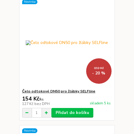
Novinka
192 Kč
- 20 %
Čelo odtokové DN50 pro žlábky SELFline
154 Kč
/
ks
skladem 5 ks
127 Kč
bez DPH
Přidat do košíku
Novinka