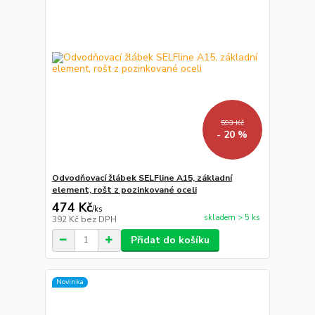
593 Kč
- 20 %
Odvodňovací žlábek SELFline A15, základní
element, rošt z pozinkované oceli
474 Kč
/
ks
skladem > 5 ks
392 Kč
bez DPH
Přidat do košíku
Novinka