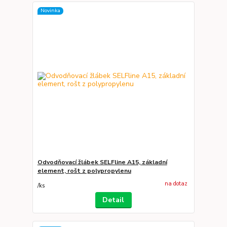
Novinka
Odvodňovací žlábek SELFline A15, základní
element, rošt z polypropylenu
na dotaz
/
ks
Detail