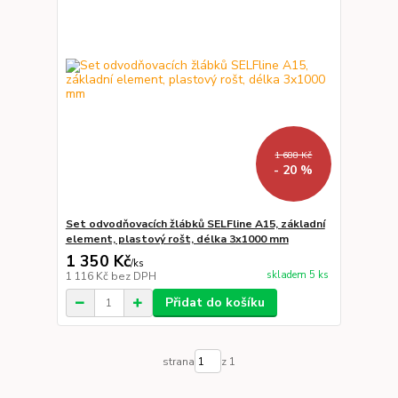
1 688 Kč
- 20 %
Set odvodňovacích žlábků SELFline A15, základní
element, plastový rošt, délka 3x1000 mm
1 350 Kč
/
ks
skladem 5 ks
1 116 Kč
bez DPH
Přidat do košíku
strana
z 1