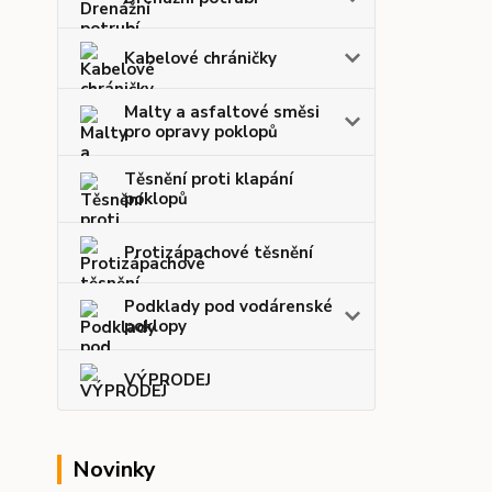
Kabelové chráničky
Malty a asfaltové směsi
pro opravy poklopů
Těsnění proti klapání
poklopů
Protizápachové těsnění
Podklady pod vodárenské
poklopy
VÝPRODEJ
Novinky