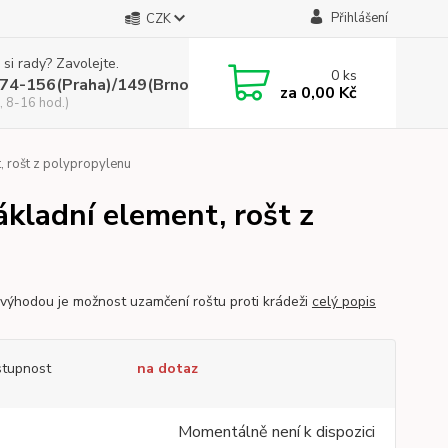
Přihlášení
CZK
 si rady? Zavolejte.
0
ks
74-156(Praha)/149(Brno)
za
0,00 Kč
, 8-16 hod.)
, rošt z polypropylenu
kladní element, rošt z
 výhodou je možnost uzamčení roštu proti krádeži
celý popis
tupnost
na dotaz
Momentálně není k dispozici