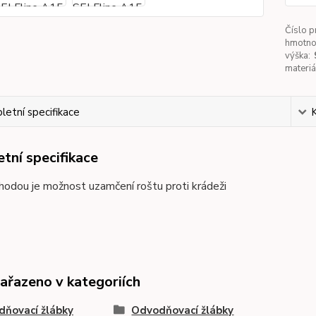
Číslo p
hmotnos
výška:
materiál
etní specifikace
tní specifikace
hodou je možnost uzamčení roštu proti krádeži
zařazeno v kategoriích
ňovací žlábky
Odvodňovací žlábky