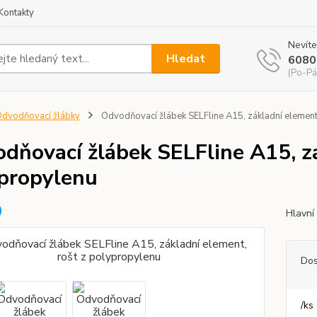
Kontakty
Nevíte
Hledat
6080
(Po-Pá
dvodňovací žlábky
Odvodňovací žlábek SELFline A15, základní element
dňovací žlábek SELFline A15, zá
propylenu
Hlavní
Dos
/
ks