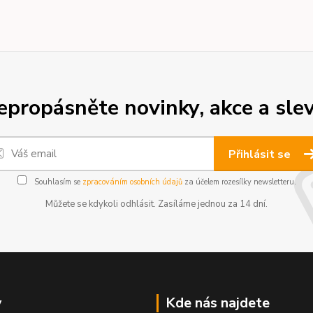
epropásněte novinky, akce a slev
Přihlásit se
Souhlasím se
zpracováním osobních údajů
za účelem rozesílky newsletteru.
Můžete se kdykoli odhlásit. Zasíláme jednou za 14 dní.
y
Kde nás najdete