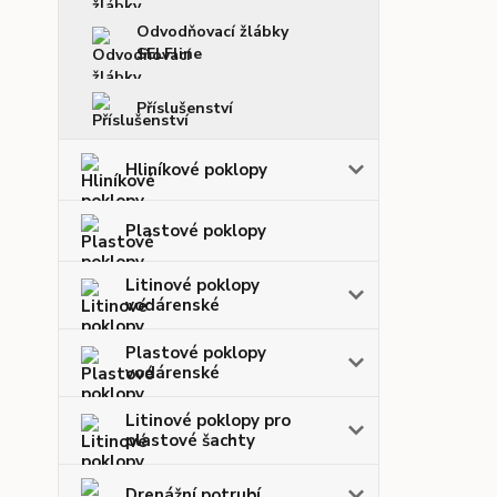
Odvodňovací žlábky
SELFline
Příslušenství
Hliníkové poklopy
Plastové poklopy
Litinové poklopy
vodárenské
Plastové poklopy
vodárenské
Litinové poklopy pro
plastové šachty
Drenážní potrubí