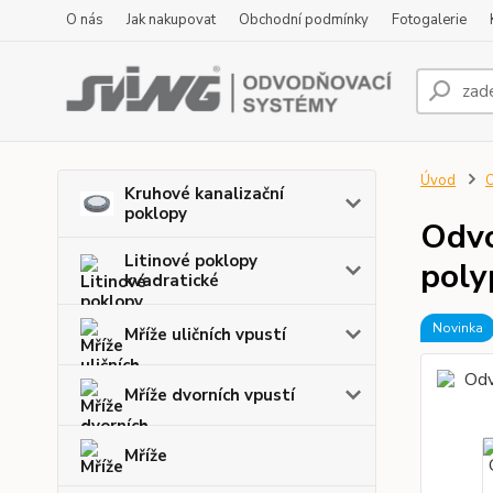
O nás
Jak nakupovat
Obchodní podmínky
Fotogalerie
Úvod
O
Kruhové kanalizační
poklopy
Odvo
Litinové poklopy
poly
kvadratické
Novinka
Mříže uličních vpustí
Mříže dvorních vpustí
Mříže