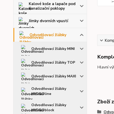
Kalové koše a lapače pod
kanalizační poklopy
Jímky dvorních vpustí
Odvodňovací žlábky
Kompl
Odvodňovací žlábky MINI
Komple
Odvodňovací žlábky TOP
Hlavní vý
Odvodňovací žlábky MAXI
Odvodňovací žlábky
HYDROline
Zboží 
Odvodňovací žlábky
HYDROblock
Odvod