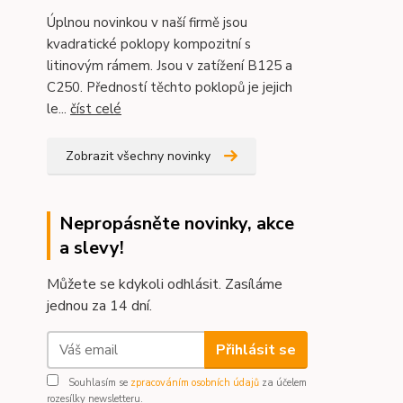
Úplnou novinkou v naší firmě jsou
kvadratické poklopy kompozitní s
litinovým rámem. Jsou v zatížení B125 a
C250. Předností těchto poklopů je jejich
le...
číst celé
Zobrazit všechny novinky
Nepropásněte novinky, akce
a slevy!
Můžete se kdykoli odhlásit. Zasíláme
jednou za 14 dní.
Přihlásit se
Souhlasím se
zpracováním osobních údajů
za účelem
rozesílky newsletteru.