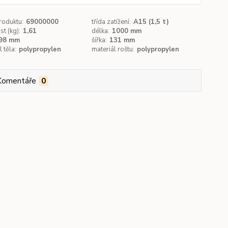
roduktu:
69000000
třída zatížení:
A15 (1,5 t)
t (kg):
1,61
délka:
1000 mm
98 mm
šířka:
131 mm
 těla:
polypropylen
materiál roštu:
polypropylen
Komentáře
0