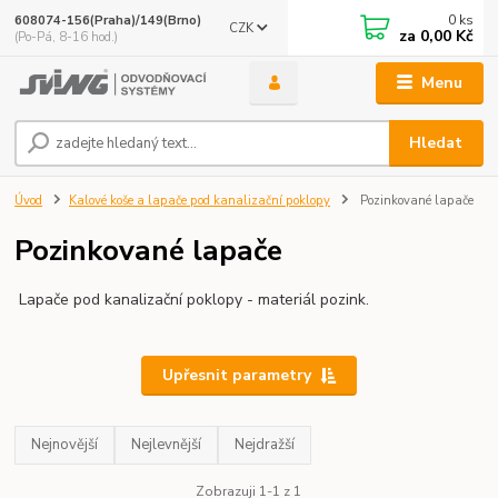
0
ks
608074-156(Praha)/149(Brno)
CZK
za
0,00 Kč
(Po-Pá, 8-16 hod.)
Menu
Hledat
Úvod
Kalové koše a lapače pod kanalizační poklopy
Pozinkované lapače
Pozinkované lapače
Lapače pod kanalizační poklopy - materiál pozink.
Upřesnit parametry
Nejnovější
Nejlevnější
Nejdražší
Zobrazuji 1-1 z 1