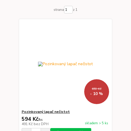
strana
z 1
659 Kč
- 10 %
Pozinkovaný lapač nečistot
594 Kč
/
ks
skladem > 5 ks
491 Kč
bez DPH