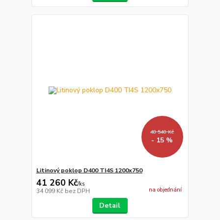
48 540 Kč
- 15 %
Litinový poklop D400 TI4S 1200x750
41 260 Kč
/
ks
na objednání
34 099 Kč
bez DPH
Detail