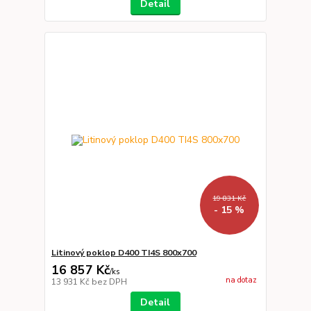
Detail
19 831 Kč
- 15 %
Litinový poklop D400 TI4S 800x700
16 857 Kč
/
ks
na dotaz
13 931 Kč
bez DPH
Detail