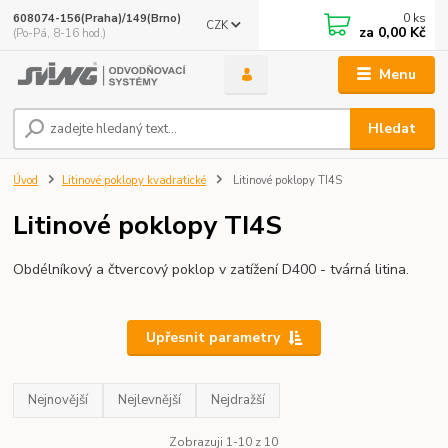
0
ks
608074-156(Praha)/149(Brno)
CZK
za
0,00 Kč
(Po-Pá, 8-16 hod.)
Menu
Hledat
Úvod
Litinové poklopy kvadratické
Litinové poklopy TI4S
Litinové poklopy TI4S
Obdélníkový a čtvercový poklop v zatížení D400 - tvárná litina.
Upřesnit parametry
Nejnovější
Nejlevnější
Nejdražší
Zobrazuji 1-10 z 10