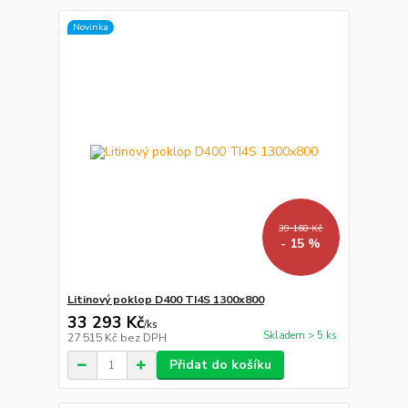
Novinka
39 168 Kč
- 15 %
Litinový poklop D400 TI4S 1300x800
33 293 Kč
/
ks
Skladem > 5 ks
27 515 Kč
bez DPH
Přidat do košíku