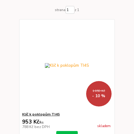
strana
z 1
1 059 Kč
- 10 %
Klíč k poklopům TI4S
953 Kč
/
ks
skladem
788 Kč
bez DPH