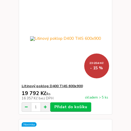
23 284 Kč
- 15 %
Litinový poklop D400 TI4S 600x900
19 792 Kč
/
ks
skladem > 5 ks
16 357 Kč
bez DPH
Přidat do košíku
Novinka