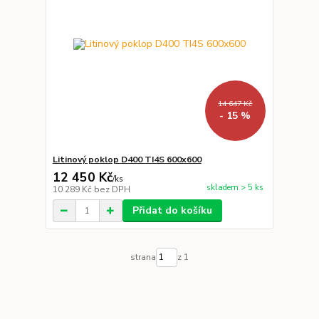
14 647 Kč
- 15 %
Litinový poklop D400 TI4S 600x600
12 450 Kč
/
ks
skladem > 5 ks
10 289 Kč
bez DPH
Přidat do košíku
strana
z 1