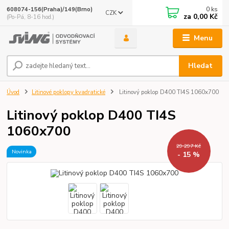
0
ks
608074-156(Praha)/149(Brno)
CZK
za
0,00 Kč
(Po-Pá, 8-16 hod.)
Menu
Hledat
Úvod
Litinové poklopy kvadratické
Litinový poklop D400 TI4S 1060x700
Litinový poklop D400 TI4S
1060x700
29 297 Kč
Novinka
- 15 %