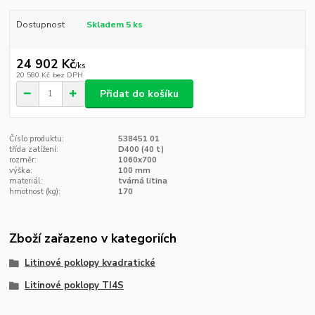
Dostupnost
Skladem 5 ks
24 902 Kč
/
ks
20 580 Kč
bez DPH
Přidat do košíku
Číslo produktu:
538451 01
třída zatížení:
D400 (40 t)
rozměr:
1060x700
výška:
100 mm
materiál:
tvárná litina
hmotnost (kg):
170
Zboží zařazeno v kategoriích
Litinové poklopy kvadratické
Litinové poklopy TI4S