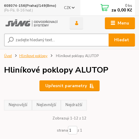
0
ks
608074-156(Praha)/149(Brno)
CZK
za
0,00 Kč
(Po-Pá, 8-16 hod.)
Menu
Hledat
Úvod
Hliníkové poklopy
Hliníkové poklopy ALUTOP
Hliníkové poklopy ALUTOP
Upřesnit parametry
Nejnovější
Nejlevnější
Nejdražší
Zobrazuji 1-12 z 12
strana
z 1