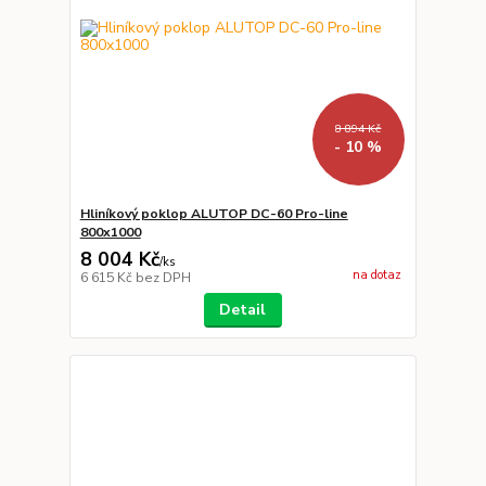
8 894 Kč
- 10 %
Hliníkový poklop ALUTOP DC-60 Pro-line
800x1000
8 004 Kč
/
ks
na dotaz
6 615 Kč
bez DPH
Detail