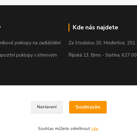
y
Kde nás najdete
iníkové poklopy na zadláždění
Za Stodolou 20, Modletice, 251
pozitní poklopy s litinovým
Řípská 13, Brno - Slatina, 627 00
Souhlasím
Nastavení
Souhlas můžete odmítnout
zde
.