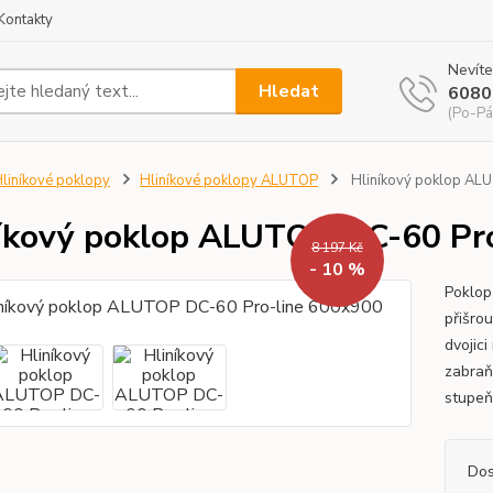
Kontakty
Nevíte
Hledat
6080
(Po-Pá
liníkové poklopy
Hliníkové poklopy ALUTOP
Hliníkový poklop AL
íkový poklop ALUTOP DC-60 Pr
8 197 Kč
- 10 %
Poklop
přišro
dvojici
zabraň
stupeň
Dos