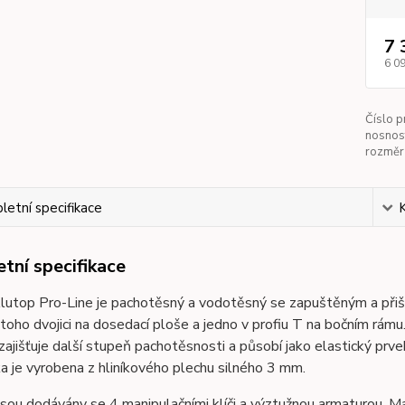
7 
6 0
Číslo p
nosnos
rozměr 
etní specifikace
tní specifikace
lutop Pro-Line je pachotěsný a vodotěsný se zapuštěným a při
oho dvojici na dosedací ploše a jedno v profiu T na bočním rámu.
zajišťuje další stupeň pachotěsnosti a působí jako elastický prv
ka je vyrobena z hliníkového plechu silného 3 mm.
sou dodávány se 4 manipulačními klíči a výztužnou armaturou. Ma