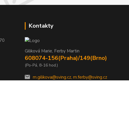
Kontakty
 70
Giliková Marie, Ferby Martin
608074-156(Praha)/149(Brno)
(Po-Pá, 8-16 hod.)
m.gilikova@sving.cz, m.ferby@sving.cz
Vytvořeno na
Eshop-rychle.cz