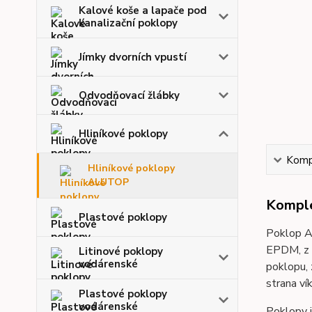
Kalové koše a lapače pod
kanalizační poklopy
Jímky dvorních vpustí
Odvodňovací žlábky
Hliníkové poklopy
Kompl
Hliníkové poklopy
ALUTOP
Komple
Plastové poklopy
Poklop A
EPDM, z t
Litinové poklopy
vodárenské
poklopu, 
strana ví
Plastové poklopy
vodárenské
Poklopy j