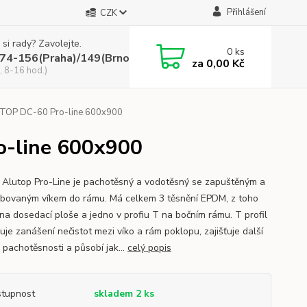
Přihlášení
CZK
 si rady? Zavolejte.
0
ks
74-156(Praha)/149(Brno)
za
0,00 Kč
, 8-16 hod.)
UTOP DC-60 Pro-line 600x900
o-line 600x900
 Alutop Pro-Line je pachotěsný a vodotěsný se zapuštěným a
ubovaným víkem do rámu. Má celkem 3 těsnění EPDM, z toho
 na dosedací ploše a jedno v profiu T na bočním rámu. T profil
uje zanášení nečistot mezi víko a rám poklopu, zajišťuje další
 pachotěsnosti a působí jak...
celý popis
tupnost
skladem 2 ks