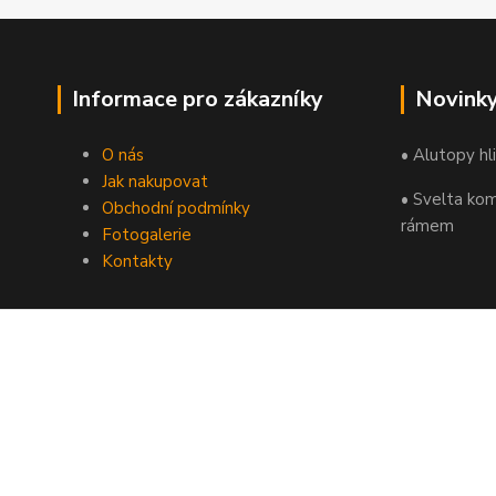
Informace pro zákazníky
Novink
O nás
• Alutopy hl
Jak nakupovat
• Svelta kom
Obchodní podmínky
rámem
Fotogalerie
Kontakty