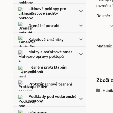
rozměru
Litinové poklopy pro
plastové šachty
Rozměr :
Drenážní potrubí
vnější
Kabelové chráničky
Materiál:
Malty a asfaltové směsi
pro opravy poklopů
Těsnění proti klapání
poklopů
Zboží 
Protizápachové těsnění
Hliní
Podklady pod vodárenské
poklopy