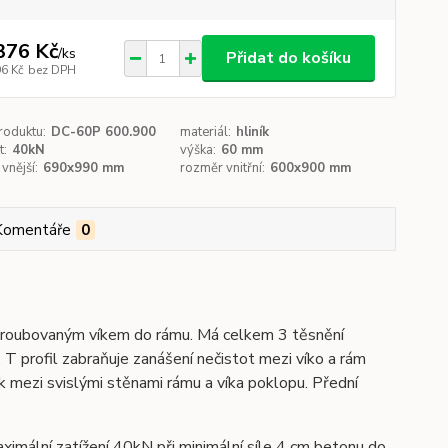
376 Kč
/
ks
Přidat do košíku
96 Kč
bez DPH
roduktu:
DC-60P 600.900
materiál:
hliník
t:
40kN
výška:
60 mm
vnější:
690x990 mm
rozměr vnitřní:
600x900 mm
Komentáře
0
šroubovaným víkem do rámu. Má celkem 3 těsnění
 T profil zabraňuje zanášení nečistot mezi víko a rám
ek mezi svislými stěnami rámu a víka poklopu. Přední
ximální zatížení 40kN při minimální síle 4 cm betonu do