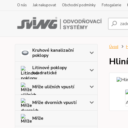
O nás
Jak nakupovat
Obchodní podmínky
Fotogalerie
Úvod
H
Kruhové kanalizační
poklopy
Hlin
Litinové poklopy
kvadratické
Mříže uličních vpustí
Mříže dvorních vpustí
Mříže