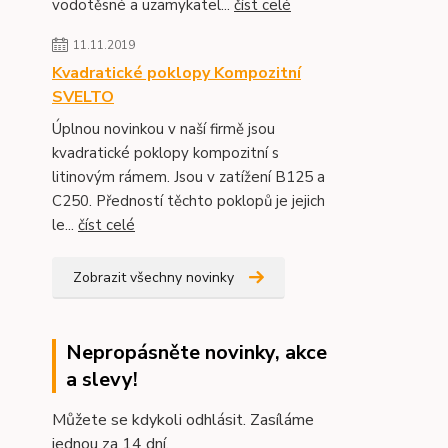
vodotěsné a uzamykatel...
číst celé
11.11.2019
Kvadratické poklopy Kompozitní
SVELTO
Úplnou novinkou v naší firmě jsou
kvadratické poklopy kompozitní s
litinovým rámem. Jsou v zatížení B125 a
C250. Předností těchto poklopů je jejich
le...
číst celé
Zobrazit všechny novinky
Nepropásněte novinky, akce
a slevy!
Můžete se kdykoli odhlásit. Zasíláme
jednou za 14 dní.