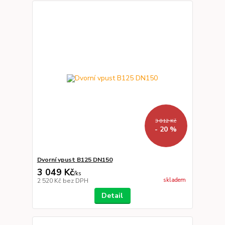
3 812 Kč
- 20 %
Dvorní vpust B125 DN150
3 049 Kč
/
ks
skladem
2 520 Kč
bez DPH
Detail