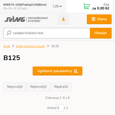
0
ks
608074-156(Praha)/149(Brno)
CZK
za
0,00 Kč
(Po-Pá, 8-16 hod.)
Menu
Hledat
Úvod
Jímky dvorních vpustí
B125
B125
Upřesnit parametry
Nejnovější
Nejlevnější
Nejdražší
Zobrazuji 1-6 z 6
strana
z 1