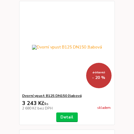
4 054 Kč
- 20 %
Dvorní vpust B125 DN150 žlabová
3 243 Kč
/
ks
skladem
2 680 Kč
bez DPH
Detail