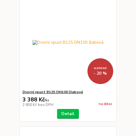
4 235 Kč
- 20 %
Dvorní vpust B125 DN100 žlabová
3 388 Kč
/
ks
na dotaz
2 800 Kč
bez DPH
Detail