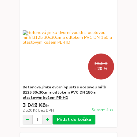
3 812 Kč
- 20 %
Betonová jímka dvorní vpusti s ocelovou mříží
B125 30x30cm a odtokem PVC DN 150 a
plastovým košem PE-HD
3 049 Kč
/
ks
Skladem 4 ks
2 520 Kč
bez DPH
Přidat do košíku