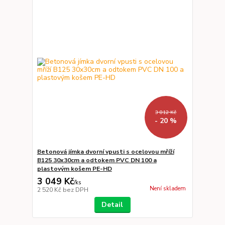
3 812 Kč
- 20 %
Betonová jímka dvorní vpusti s ocelovou mříží
B125 30x30cm a odtokem PVC DN 100 a
plastovým košem PE-HD
3 049 Kč
/
ks
Není skladem
2 520 Kč
bez DPH
Detail