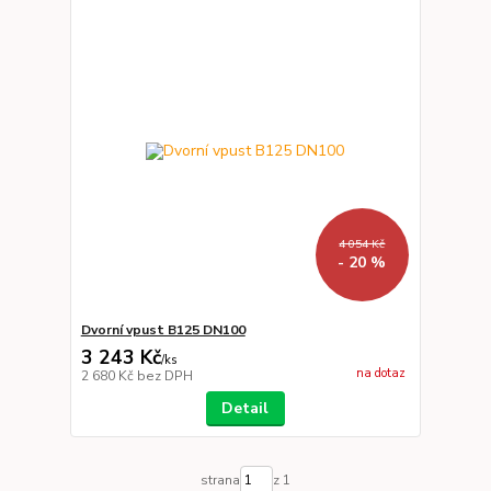
4 054 Kč
- 20 %
Dvorní vpust B125 DN100
3 243 Kč
/
ks
na dotaz
2 680 Kč
bez DPH
Detail
strana
z 1