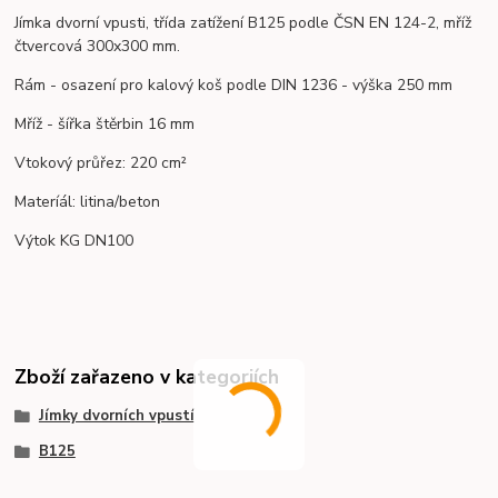
Jímka dvorní vpusti, třída zatížení B125 podle ČSN EN 124-2, mříž
čtvercová 300x300 mm.
Rám - osazení pro kalový koš podle DIN 1236 - výška 250 mm
Mříž - šířka štěrbin 16 mm
Vtokový průřez: 220 cm²
Materíál: litina/beton
Výtok KG DN100
Zboží zařazeno v kategoriích
Jímky dvorních vpustí
B125