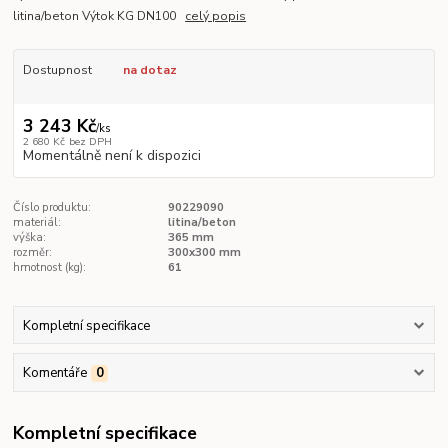
litina/beton Výtok KG DN100
celý popis
Dostupnost
na dotaz
3 243 Kč
/
ks
2 680 Kč
bez DPH
Momentálně není k dispozici
Číslo produktu:
90229090
materiál:
litina/beton
výška:
365 mm
rozměr:
300x300 mm
hmotnost (kg):
61
Kompletní specifikace
Komentáře
0
Kompletní specifikace