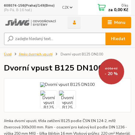
0
ks
608074-156(Praha)/149(Brno)
CZK
za
0,00 Kč
(Po-Pá, 8-16 hod.)
Menu
Hledat
Úvod
Jímky dvorních vpustí
Dvorní vpust B125 DN100
Dvorní vpust B125 DN100
4 054 Kč
- 20 %
Jímka dvorní vpusti, třída zatížení B125 podle ČSN EN 124-2, mříž
čtvercová 300x300 mm. Rám - osazení pro kalový koš podle DIN 1236 -
výška 250 mm Mříž - šířka štěrbin 16 mm Vtokový průřez: 220 cm² Materíál: