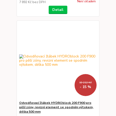
Není skladem
7 892 Kč
bez DPH
Detail
10 212 Kč
- 15 %
Odvodňovací žlábek HYDROblock 200 F900 pro
pěší zóny, revizní element se spodním výtokem,
délka 500 mm