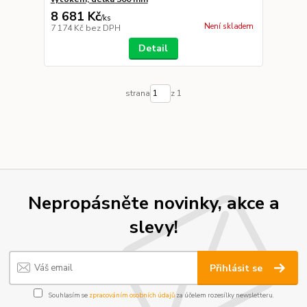
8 681 Kč
/
ks
Není skladem
7 174 Kč
bez DPH
Detail
strana
z 1
Nepropásněte novinky, akce a
slevy!
Přihlásit se
Souhlasím se
zpracováním osobních údajů
za účelem rozesílky newsletteru.