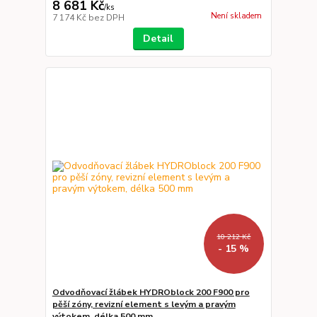
8 681 Kč
/
ks
Není skladem
7 174 Kč
bez DPH
Detail
10 212 Kč
- 15 %
Odvodňovací žlábek HYDROblock 200 F900 pro
pěší zóny, revizní element s levým a pravým
výtokem, délka 500 mm