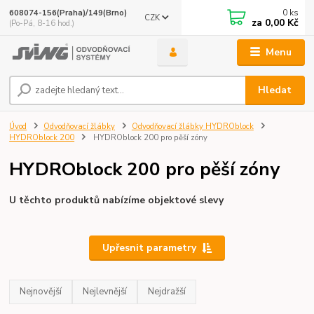
0
ks
608074-156(Praha)/149(Brno)
CZK
za
0,00 Kč
(Po-Pá, 8-16 hod.)
Menu
Hledat
Úvod
Odvodňovací žlábky
Odvodňovací žlábky HYDROblock
HYDROblock 200
HYDROblock 200 pro pěší zóny
HYDROblock 200 pro pěší zóny
U těchto produktů nabízíme objektové slevy
Upřesnit parametry
Nejnovější
Nejlevnější
Nejdražší