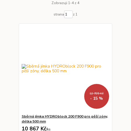
Zobrazuji 1-4 z 4
strana
z 1
12 785 Kč
- 15 %
Sběrná jímka HYDROblock 200 F900 pro pěší zóny,
délka 500 mm
10 867 Kč
/
ks