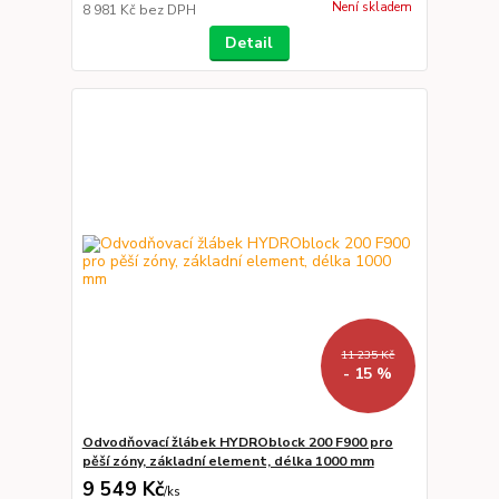
Není skladem
8 981 Kč
bez DPH
Detail
11 235 Kč
- 15 %
Odvodňovací žlábek HYDROblock 200 F900 pro
pěší zóny, základní element, délka 1000 mm
9 549 Kč
/
ks