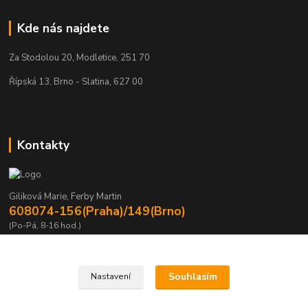
Kde nás najdete
Za Stodolou 20, Modletice, 251 70
Řípská 13, Brno - Slatina, 627 00
Kontakty
Giliková Marie, Ferby Martin
608074-156(Praha)/149(Brno)
(Po-Pá, 8-16 hod.)
m.gilikova@sving.cz, m.ferby@sving.cz
Souhlasím
Nastavení