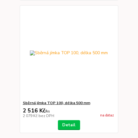
Sběrná jímka TOP 100, délka 500 mm
2 516 Kč
/
ks
na dotaz
2 079 Kč
bez DPH
Detail