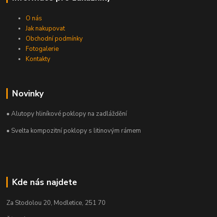
O nás
Jak nakupovat
Obchodní podmínky
Fotogalerie
Kontakty
Novinky
• Alutopy hliníkové poklopy na zadláždění
• Svelta kompozitní poklopy s litinovým rámem
Kde nás najdete
Za Stodolou 20, Modletice, 251 70