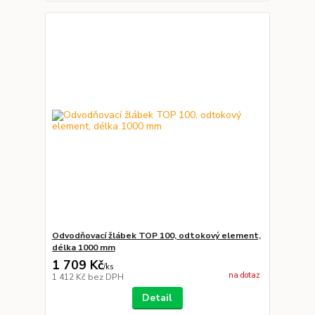
Odvodňovací žlábek TOP 100, odtokový element,
délka 1000 mm
1 709 Kč
/
ks
na dotaz
1 412 Kč
bez DPH
Detail