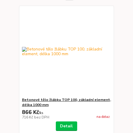
Betonové tělo žlábku TOP 100, základní element,
délka 1000 mm
866 Kč
/
ks
na dotaz
716 Kč
bez DPH
Detail