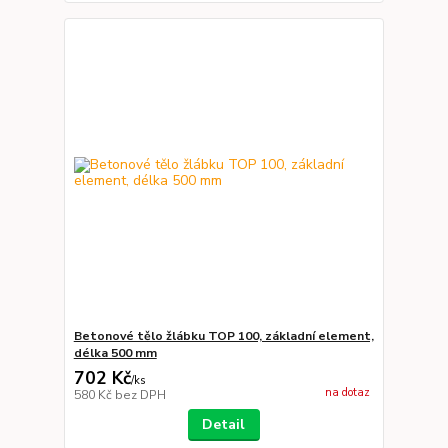
Betonové tělo žlábku TOP 100, základní element,
délka 500 mm
702 Kč
/
ks
na dotaz
580 Kč
bez DPH
Detail