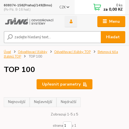
0
ks
608074-156(Praha)/149(Brno)
CZK
za
0,00 Kč
(Po-Pá, 8-16 hod.)
Menu
Hledat
Úvod
Odvodňovací žlábky
Odvodňovací žlábky TOP
Betonová těla
žlábků TOP
TOP 100
TOP 100
Upřesnit parametry
Nejnovější
Nejlevnější
Nejdražší
Zobrazuji 1-5 z 5
strana
z 1