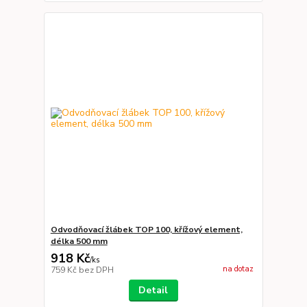
Odvodňovací žlábek TOP 100, křížový element,
délka 500 mm
918 Kč
/
ks
na dotaz
759 Kč
bez DPH
Detail