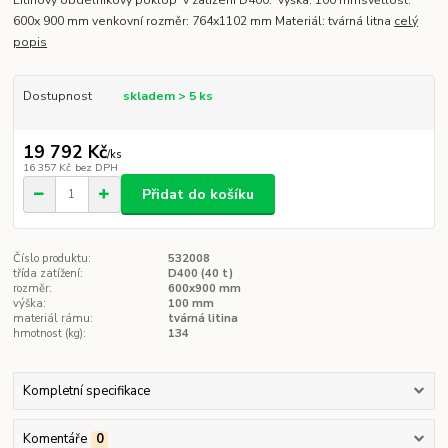
600x 900 mm venkovní rozměr: 764x1102 mm Materiál: tvárná litna
celý
popis
Dostupnost
skladem > 5 ks
19 792 Kč
/
ks
16 357 Kč
bez DPH
Přidat do košíku
Číslo produktu:
532008
třída zatížení:
D400 (40 t)
rozměr:
600x900 mm
výška:
100 mm
materiál rámu:
tvárná litina
hmotnost (kg):
134
Kompletní specifikace
Komentáře
0