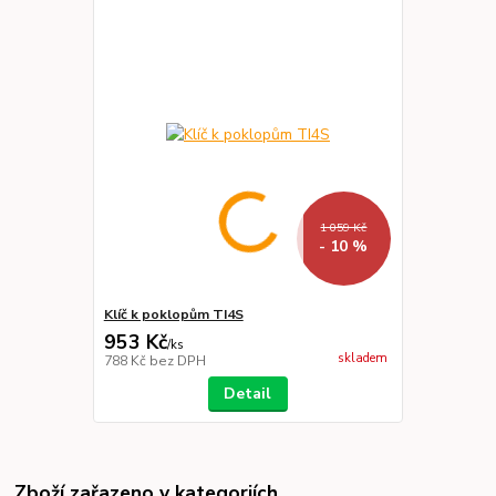
1 059 Kč
- 10 %
Klíč k poklopům TI4S
953 Kč
/
ks
skladem
788 Kč
bez DPH
Detail
Zboží zařazeno v kategoriích