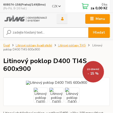
0
ks
608074-156(Praha)/149(Brno)
CZK
za
0,00 Kč
(Po-Pá, 8-16 hod.)
Menu
Hledat
Úvod
Litinové poklopy kvadratické
Litinové poklopy TI4S
Litinový
poklop D400 TI4S 600x900
Litinový poklop D400 TI4S
600x900
23 284 Kč
- 15 %
Litinový obdélníkový poklop v zatížení D400. výška: 100 mmsvětlost: