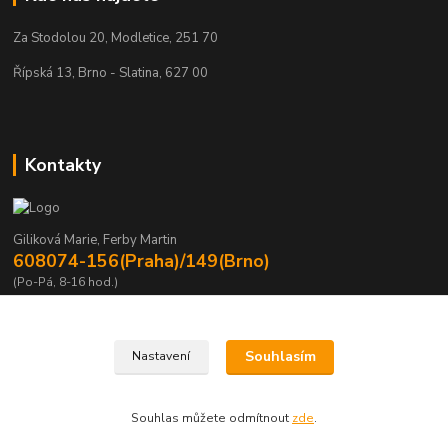
Za Stodolou 20, Modletice, 251 70
Řípská 13, Brno - Slatina, 627 00
Kontakty
Giliková Marie, Ferby Martin
608074-156(Praha)/149(Brno)
(Po-Pá, 8-16 hod.)
m.gilikova@sving.cz, m.ferby@sving.cz
Souhlasím
Nastavení
Souhlas můžete odmítnout
zde
.
Vytvořeno na
Eshop-rychle.cz