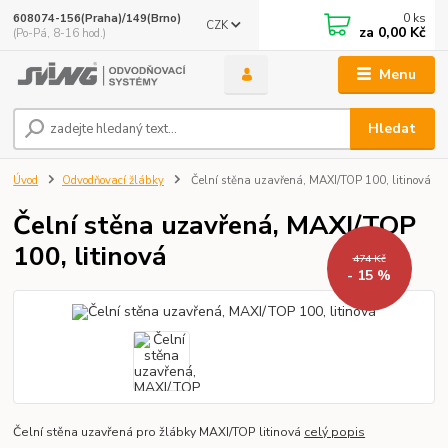
0
ks
608074-156(Praha)/149(Brno)
CZK
za
0,00 Kč
(Po-Pá, 8-16 hod.)
Menu
Hledat
Úvod
Odvodňovací žlábky
Čelní stěna uzavřená, MAXI/TOP 100, litinová
Čelní stěna uzavřená, MAXI/TOP
100, litinová
474 Kč
- 15 %
Čelní stěna uzavřená pro žlábky MAXI/TOP litinová
celý popis