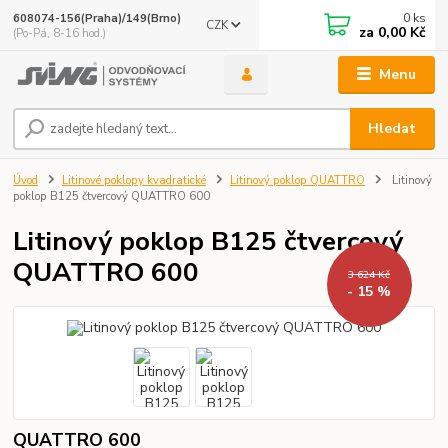
0
ks
608074-156(Praha)/149(Brno)
CZK
za
0,00 Kč
(Po-Pá, 8-16 hod.)
Menu
Hledat
Úvod
Litinové poklopy kvadratické
Litinový poklop QUATTRO
Litinový
poklop B125 čtvercový QUATTRO 600
Litinový poklop B125 čtvercový
QUATTRO 600
3 624 Kč
- 15 %
QUATTRO 600