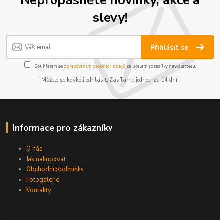
Nepropásněte novinky, akce a
slevy!
Přihlásit se
Souhlasím se
zpracováním osobních údajů
za účelem rozesílky newsletteru.
Můžete se kdykoli odhlásit. Zasíláme jednou za 14 dní.
Informace pro zákazníky
O nás
Jak nakupovat
Obchodní podmínky
Fotogalerie
Kontakty