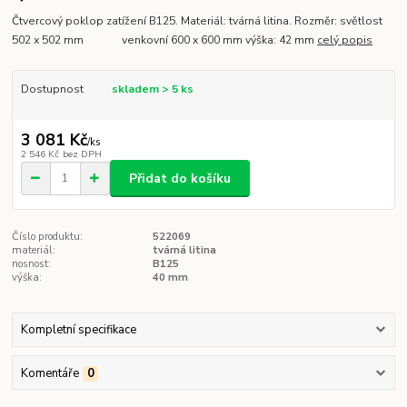
Čtvercový poklop zatížení B125. Materiál: tvárná litina. Rozměr: světlost
502 x 502 mm venkovní 600 x 600 mm výška: 42 mm
celý popis
Dostupnost
skladem > 5 ks
3 081 Kč
/
ks
2 546 Kč
bez DPH
Přidat do košíku
Číslo produktu:
522069
materiál:
tvárná litina
nosnost:
B125
výška:
40 mm
Kompletní specifikace
Komentáře
0