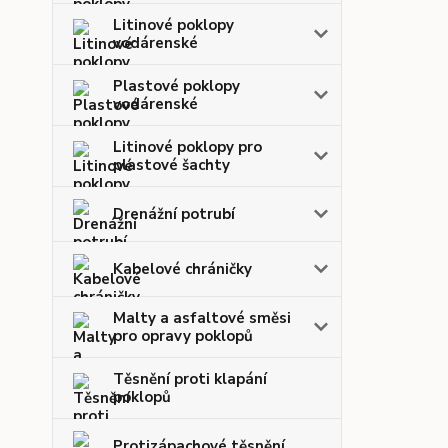
Litinové poklopy
vodárenské
Plastové poklopy
vodárenské
Litinové poklopy pro
plastové šachty
Drenážní potrubí
Kabelové chráničky
Malty a asfaltové směsi
pro opravy poklopů
Těsnění proti klapání
poklopů
Protizápachové těsnění