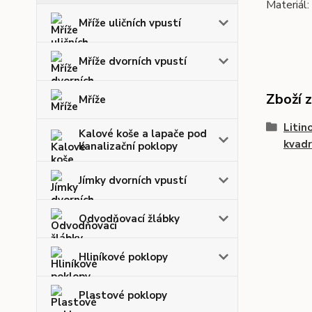
Materiál: 
Mříže uličních vpustí
Mříže dvorních vpustí
Zboží 
Mříže
Litin
Kalové koše a lapače pod
kvadr
kanalizační poklopy
Jímky dvorních vpustí
Odvodňovací žlábky
Hliníkové poklopy
Plastové poklopy