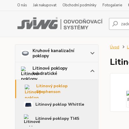
O nás
Jak nakupovat
Obchodní podmínky
Fotogalerie
Úvod
L
Kruhové kanalizační
poklopy
Liti
Litinové poklopy
kvadratické
Litinový poklop
Stephenson
Litinový poklop Whittle
Litinové poklopy TI4S