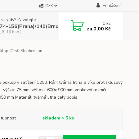
Přihlášení
CZK
 si rady? Zavolejte.
0
ks
74-156(Praha)/149(Brno)
za
0,00 Kč
, 8-16 hod.)
oklop C250 Stephenson
ý poklop v zatížení C250. Rám tvárná litina a víko protiskluzový
. výška: 75 mmsvětlost: 600x 900 mm venkovní rozměr:
50 mm Materiál: tvárná litna
celý popis
tupnost
skladem > 5 ks