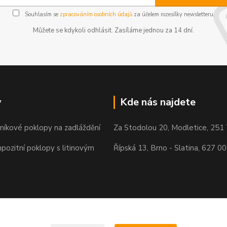
Souhlasím se
zpracováním osobních údajů
za účelem rozesílky newsletteru.
Můžete se kdykoli odhlásit. Zasíláme jednou za 14 dní.
y
Kde nás najdete
iníkové poklopy na zadláždění
Za Stodolou 20, Modletice, 251
pozitní poklopy s litinovým
Řípská 13, Brno - Slatina, 627 00