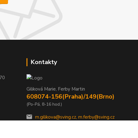
Kontakty
 70
Giliková Marie, Ferby Martin
608074-156(Praha)/149(Brno)
(Po-Pá, 8-16 hod.)
m.gilikova@sving.cz, m.ferby@sving.cz