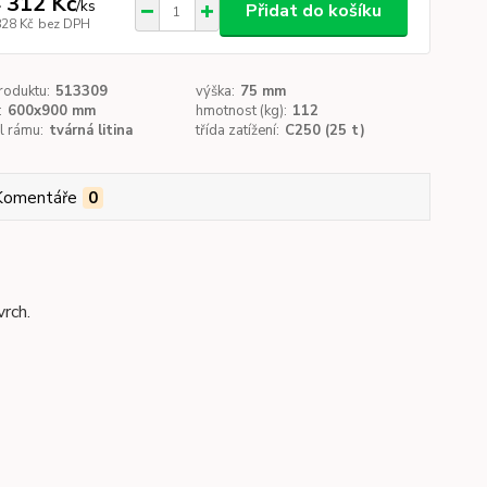
 312 Kč
/
ks
Přidat do košíku
828 Kč
bez DPH
roduktu:
513309
výška:
75 mm
:
600x900 mm
hmotnost (kg):
112
l rámu:
tvárná litina
třída zatížení:
C250 (25 t)
Komentáře
0
vrch.