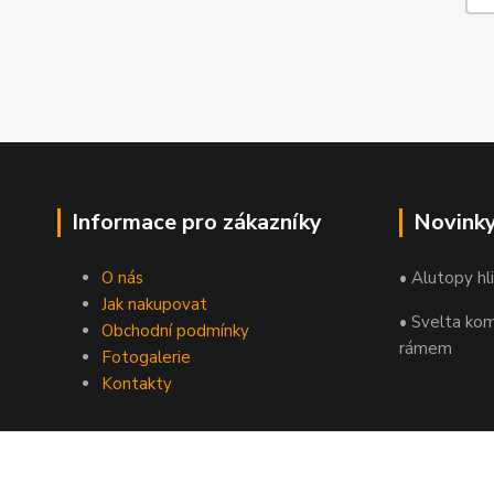
Informace pro zákazníky
Novink
O nás
• Alutopy hl
Jak nakupovat
• Svelta kom
Obchodní podmínky
rámem
Fotogalerie
Kontakty