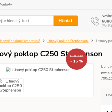
Kontakty
Nevíte
Hledat
6080
(Po-Pá
itinové poklopy kvadratické
Litinový poklop Stephenson
Litinový p
nový poklop C250 Stephenson
16 837 Kč
- 15 %
Litinov
povrch
790x10
Dos