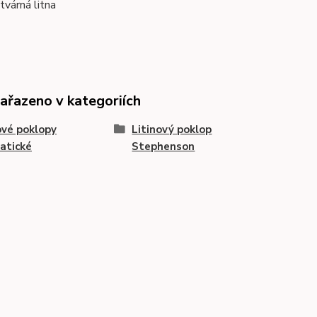
tvárná litna
zařazeno v kategoriích
ové poklopy
Litinový poklop
atické
Stephenson