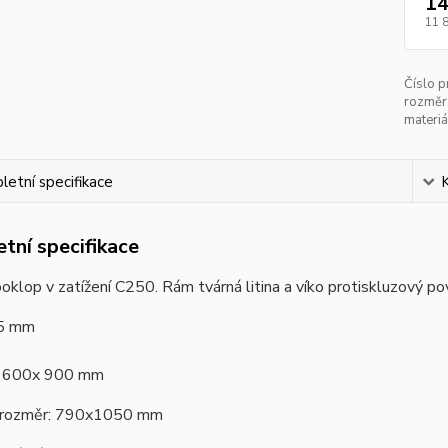
14
11 
Číslo p
rozměr
materiá
etní specifikace
tní specifikace
poklop v zatížení C250. Rám tvárná litina a víko protiskluzový po
75 mm
: 600x 900 mm
 rozměr: 790x1050 mm