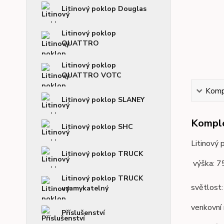
Litinový poklop Douglas
Litinový poklop
QUATTRO
Litinový poklop
QUATTRO VOTC
Kompl
Litinový poklop SLANEY
Komple
Litinový poklop SHC
Litinový 
Litinový poklop TRUCK
výška: 
Litinový poklop TRUCK
světlost
uzamykatelný
venkovní
Příslušenství