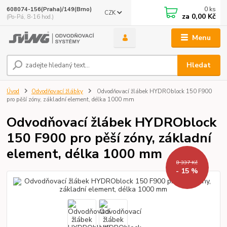
0
ks
608074-156(Praha)/149(Brno)
CZK
za
0,00 Kč
(Po-Pá, 8-16 hod.)
Menu
Hledat
Úvod
Odvodňovací žlábky
Odvodňovací žlábek HYDROblock 150 F900
pro pěší zóny, základní element, délka 1000 mm
Odvodňovací žlábek HYDROblock
150 F900 pro pěší zóny, základní
element, délka 1000 mm
8 337 Kč
- 15 %