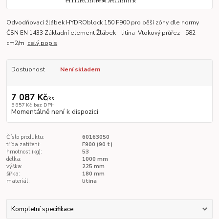
Odvodňovací žlábek HYDROblock 150 F900 pro pěší zóny dle normy
ČSN EN 1433 Základní element Žlábek - litina Vtokový průřez - 582
cm2/m
celý popis
Dostupnost
Není skladem
7 087 Kč
/
ks
5 857 Kč
bez DPH
Momentálně není k dispozici
Číslo produktu:
60163050
třída zatížení:
F900 (90 t)
hmotnost (kg):
53
délka:
1000 mm
výška:
225 mm
šířka:
180 mm
materiál:
litina
Kompletní specifikace