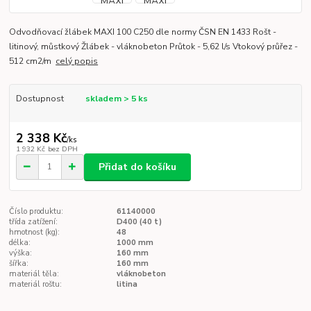
Odvodňovací žlábek MAXI 100 C250 dle normy ČSN EN 1433 Rošt -
litinový, můstkový Žlábek - vláknobeton Průtok - 5,62 l/s Vtokový průřez -
512 cm2/m
celý popis
Dostupnost
skladem > 5 ks
2 338 Kč
/
ks
1 932 Kč
bez DPH
Přidat do košíku
Číslo produktu:
61140000
třída zatížení:
D400 (40 t)
hmotnost (kg):
48
délka:
1000 mm
výška:
160 mm
šířka:
160 mm
materiál těla:
vláknobeton
materiál roštu:
litina