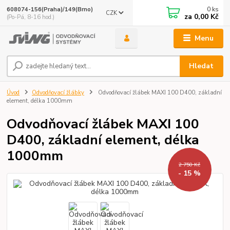
0
ks
608074-156(Praha)/149(Brno)
CZK
za
0,00 Kč
(Po-Pá, 8-16 hod.)
Menu
Hledat
Úvod
Odvodňovací žlábky
Odvodňovací žlábek MAXI 100 D400, základní
element, délka 1000mm
Odvodňovací žlábek MAXI 100
D400, základní element, délka
1000mm
2 750 Kč
- 15 %