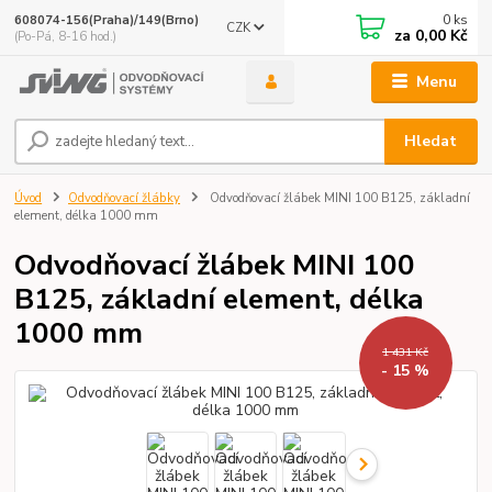
0
ks
608074-156(Praha)/149(Brno)
CZK
za
0,00 Kč
(Po-Pá, 8-16 hod.)
Menu
Hledat
Úvod
Odvodňovací žlábky
Odvodňovací žlábek MINI 100 B125, základní
element, délka 1000 mm
Odvodňovací žlábek MINI 100
B125, základní element, délka
1000 mm
1 431 Kč
- 15 %