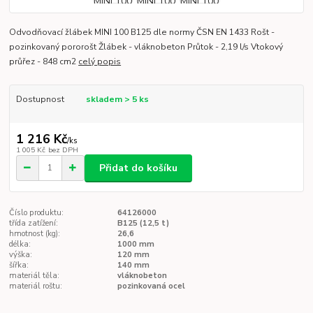
Odvodňovací žlábek MINI 100 B125 dle normy ČSN EN 1433 Rošt -
pozinkovaný pororošt Žlábek - vláknobeton Průtok - 2,19 l/s Vtokový
průřez - 848 cm2
celý popis
Dostupnost
skladem > 5 ks
1 216 Kč
/
ks
1 005 Kč
bez DPH
Přidat do košíku
Číslo produktu:
64126000
třída zatížení:
B125 (12,5 t)
hmotnost (kg):
26,6
délka:
1000 mm
výška:
120 mm
šířka:
140 mm
materiál těla:
vláknobeton
materiál roštu:
pozinkovaná ocel