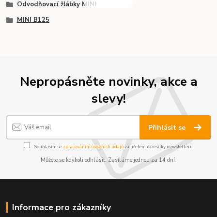
Odvodňovací žlábky MINI
MINI B125
Nepropásněte novinky, akce a
slevy!
Přihlásit se
Souhlasím se
zpracováním osobních údajů
za účelem rozesílky newsletteru.
Můžete se kdykoli odhlásit. Zasíláme jednou za 14 dní.
Informace pro zákazníky