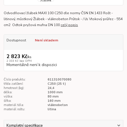
Odvodňovací žlábek MAXI 100 C250 dle normy ČSN EN 1433 Rošt -
litinový, můstkový Žlábek - vláknobeton Průtok - / l/s Vtokový průřez - 554
cm2 Odtok pryžová mufna DN 100
celý popis
Dostupnost
Není skladem
2 823 Kč
/
ks
2 333 Kč
bez DPH
Momentálně není k dispozici
Číslo produktu:
611310070080
třída zatížení:
C250 (25 t)
hmotnost (kg):
24,4
délka:
1000 mm
výška:
80 mm
šířka:
160 mm
materiál těla:
vláknobeton
materiál roštu:
litina
Kompletní specifikace