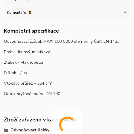
Komentáře
0
Kompletní specifikace
Odvodňovací žlábek MAXI 100 C250 dle normy ČSN EN 1433
Rošt - litinový, můstkový
Žlábek - vláknobeton
Průtok - / l/s
2
Vtokový průřez - 554 cm
Odtok pryžová mufna DN 100
Zboží zařazeno v kategoriích
Odvodňovací žlábky