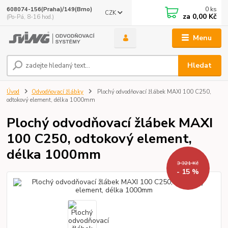
0
ks
608074-156(Praha)/149(Brno)
CZK
za
0,00 Kč
(Po-Pá, 8-16 hod.)
Menu
Hledat
Úvod
Odvodňovací žlábky
Plochý odvodňovací žlábek MAXI 100 C250,
odtokový element, délka 1000mm
Plochý odvodňovací žlábek MAXI
100 C250, odtokový element,
délka 1000mm
3 321 Kč
- 15 %