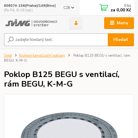
0
ks
608074-156(Praha)/149(Brno)
CZK
za
0,00 Kč
(Po-Pá, 8-16 hod.)
Menu
Hledat
Úvod
Kruhové kanalizační poklopy
Poklop B125 BEGU s ventilací, rám
BEGU, K-M-G
Poklop B125 BEGU s ventilací,
rám BEGU, K-M-G