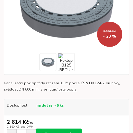
3 267 Kč
- 20 %
Kanalizační poklop třídy zatížení B125 podle ČSN EN 124-2, kruhový,
světlost DN 600 mm, s ventilací
celý popis
Dostupnost
na dotaz > 5 ks
2 614 Kč
/
ks
2 160 Kč
bez DPH