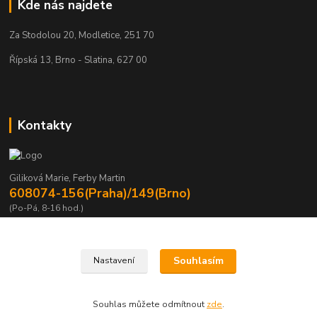
Kde nás najdete
Za Stodolou 20, Modletice, 251 70
Řípská 13, Brno - Slatina, 627 00
Kontakty
Giliková Marie, Ferby Martin
608074-156(Praha)/149(Brno)
(Po-Pá, 8-16 hod.)
m.gilikova@sving.cz, m.ferby@sving.cz
Souhlasím
Nastavení
Souhlas můžete odmítnout
zde
.
Vytvořeno na
Eshop-rychle.cz