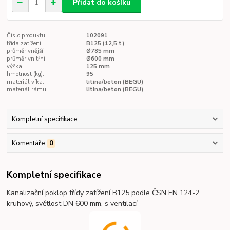
Přidat do košíku
Číslo produktu:
102091
třída zatížení:
B125 (12,5 t)
průměr vnější:
Ø785 mm
průměr vnitřní:
Ø600 mm
výška:
125 mm
hmotnost (kg):
95
materiál víka:
litina/beton (BEGU)
materiál rámu:
litina/beton (BEGU)
Kompletní specifikace
Komentáře
0
Kompletní specifikace
Kanalizační poklop třídy zatížení B125 podle ČSN EN 124-2,
kruhový, světlost DN 600 mm, s ventilací