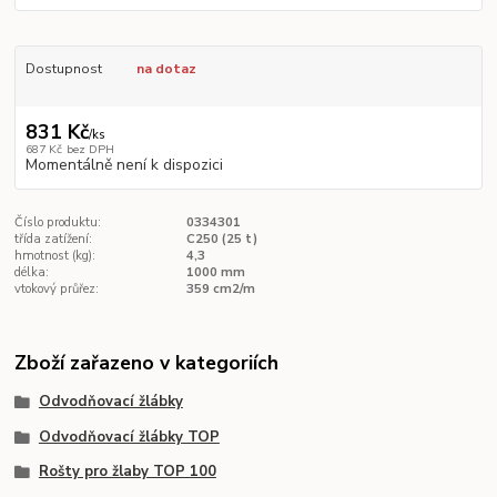
Dostupnost
na dotaz
831 Kč
/
ks
687 Kč
bez DPH
Momentálně není k dispozici
Číslo produktu:
0334301
třída zatížení:
C250 (25 t)
hmotnost (kg):
4,3
délka:
1000 mm
vtokový průřez:
359 cm2/m
Zboží zařazeno v kategoriích
Odvodňovací žlábky
Odvodňovací žlábky TOP
Rošty pro žlaby TOP 100