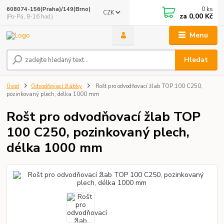
0
ks
608074-156(Praha)/149(Brno)
CZK
za
0,00 Kč
(Po-Pá, 8-16 hod.)
Menu
Hledat
Úvod
Odvodňovací žlábky
Rošt pro odvodňovací žlab TOP 100 C250,
pozinkovaný plech, délka 1000 mm
Rošt pro odvodňovací žlab TOP
100 C250, pozinkovaný plech,
délka 1000 mm