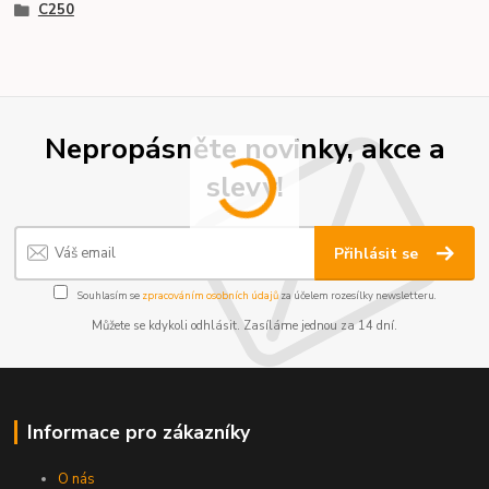
C250
Nepropásněte novinky, akce a
slevy!
Přihlásit se
Souhlasím se
zpracováním osobních údajů
za účelem rozesílky newsletteru.
Můžete se kdykoli odhlásit. Zasíláme jednou za 14 dní.
Informace pro zákazníky
O nás