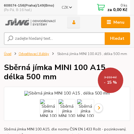
0
ks
608074-156(Praha)/149(Brno)
CZK
za
0,00 Kč
(Po-Pá, 8-16 hod.)
Menu
Hledat
Úvod
Odvodňovací žlábky
Sběrná jímka MINI 100 A15 , délka 500 mm
Sběrná jímka MINI 100 A15 ,
délka 500 mm
3 233 Kč
- 15 %
Sběrná jímka MINI 100 A15, dle normy ČSN EN 1433 Rošt - pozinkovaný,