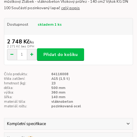
můstkový Žlábek - vláknobeton Vtokový průřez - 140 cm2 Výtok KG DN
100 Součástí pozinkovaný lapač
celý popis
Dostupnost
skladem 1 ks
2 748 Kč
/
ks
2 271 Kč
bez DPH
Přidat do košíku
Číslo produktu:
64116008
třída zatížení:
A15 (1,5 t)
hmotnost (kg):
23
délka:
500 mm
výška:
360 mm
šířka:
140 mm
materiál těla:
vláknobeton
materiál roštu:
pozinkovaná ocel
Kompletní specifikace