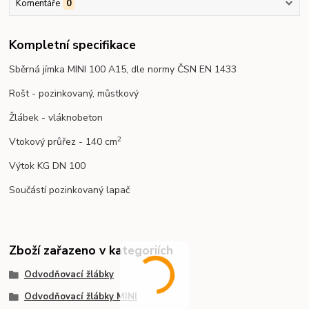
Komentáře
0
Kompletní specifikace
Sběrná jímka MINI 100 A15, dle normy ČSN EN 1433
Rošt - pozinkovaný, můstkový
Žlábek - vláknobeton
2
Vtokový průřez - 140 cm
Výtok KG DN 100
Součástí pozinkovaný lapač
Zboží zařazeno v kategoriích
Odvodňovací žlábky
Odvodňovací žlábky MINI