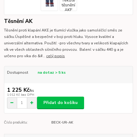
Těsnění AK
Těsnění proti klapání AKE je tlumící vložka jako samoléčící směs ze
sáčku.Úspěšné a bezpečné v boji proti hluku. Vysoce kvalitní a
univerzální alternativa. Použití: -pro všechny tvary a velikosti klapajících
vík ve všech oblastech silničního provozu. Balení: v sáčku 440 g a je
určeno pro víka do &#...
celý popis
Dostupnost
na dotaz > 5 ks
1 225 Kč
/
ks
1 012 Kč
bez DPH
Přidat do košíku
Číslo produktu:
BECK-UR-AK