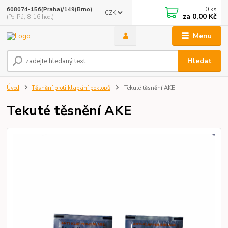
0
ks
608074-156(Praha)/149(Brno)
CZK
za
0,00 Kč
(Po-Pá, 8-16 hod.)
Menu
Hledat
Úvod
Těsnění proti klapání poklopů
Tekuté těsnění AKE
Tekuté těsnění AKE