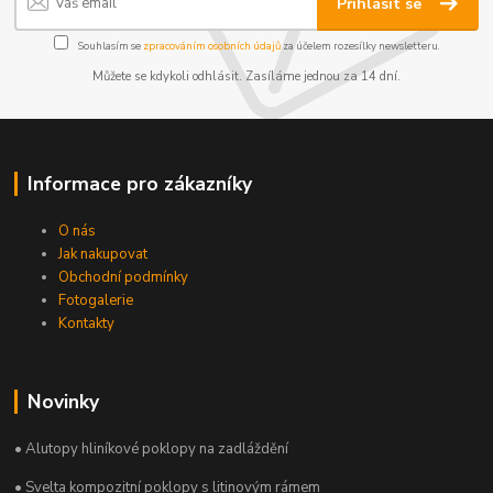
Přihlásit se
Souhlasím se
zpracováním osobních údajů
za účelem rozesílky newsletteru.
Můžete se kdykoli odhlásit. Zasíláme jednou za 14 dní.
Informace pro zákazníky
O nás
Jak nakupovat
Obchodní podmínky
Fotogalerie
Kontakty
Novinky
• Alutopy hliníkové poklopy na zadláždění
• Svelta kompozitní poklopy s litinovým rámem