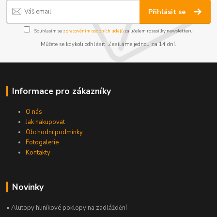
Přihlásit se
Souhlasím se
zpracováním osobních údajů
za účelem rozesílky newsletteru.
Můžete se kdykoli odhlásit. Zasíláme jednou za 14 dní.
Informace pro zákazníky
O nás
Jak nakupovat
Obchodní podmínky
Fotogalerie
Kontakty
Novinky
• Alutopy hliníkové poklopy na zadláždění