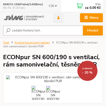
0
ks
608074-156(Praha)/149(Brno)
CZK
za
0,00 Kč
(Po-Pá, 8-16 hod.)
Menu
Hledat
Úvod
Kruhové kanalizační poklopy
ECONpur SN 600/190 s ventilací,
rám samonivelační, těsnění PUR
ECONpur SN 600/190 s ventilací,
rám samonivelační, těsnění PUR
9 426 Kč
- 20 %