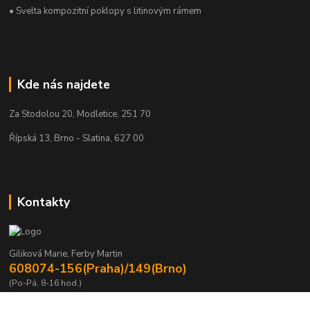
• Svelta kompozitní poklopy s litinovým rámem
Kde nás najdete
Za Stodolou 20, Modletice, 251 70
Řípská 13, Brno - Slatina, 627 00
Kontakty
Giliková Marie, Ferby Martin
608074-156(Praha)/149(Brno)
(Po-Pá, 8-16 hod.)
m.gilikova@sving.cz, m.ferby@sving.cz