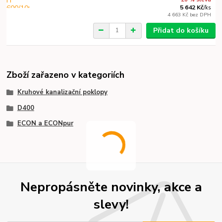
5 642 Kč
/
ks
4 663 Kč
bez DPH
Přidat do košíku
Zboží zařazeno v kategoriích
Kruhové kanalizační poklopy
D400
ECON a ECONpur
Nepropásněte novinky, akce a
slevy!