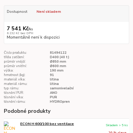
Dostupnost
Není skladem
7 541 Kč
/
ks
6 232 Kč
bez DPH
Momentálně není k dispozici
Číslo produktu:
81494122
třída zatížení:
D400 (40 t)
průměr vnější:
Ø850 mm
průměr vnitřní:
Ø600 mm
výška:
190 mm
hmotnost (kg):
91
materiál víka:
litina
materiál rámu:
litina
typ rámu:
samonivelační
těsnění PUR:
ANO
těsnění víka:
PUR
těsnění rámu:
HYDROpren
Podobné produkty
ECON H 600/100 bez ventilace
Skladem > 5 ks
20 % sleva