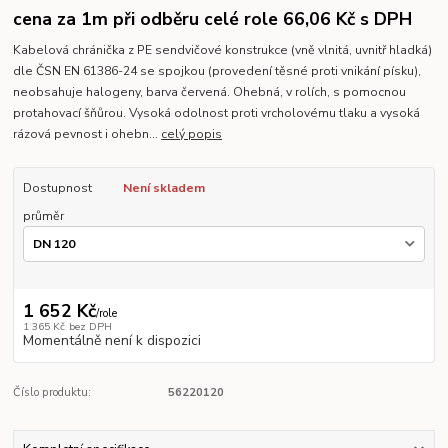
cena za 1m při odběru celé role 66,06 Kč s DPH
Kabelová chránička z PE sendvičové konstrukce (vně vlnitá, uvnitř hladká)
dle ČSN EN 61386-24 se spojkou (provedení těsné proti vnikání písku),
neobsahuje halogeny, barva červená. Ohebná, v rolích, s pomocnou
protahovací šňůrou. Vysoká odolnost proti vrcholovému tlaku a vysoká
rázová pevnost i ohebn...
celý popis
Dostupnost
Není skladem
průměr
1 652 Kč
/
role
1 365 Kč
bez DPH
Momentálně není k dispozici
Číslo produktu:
56220120