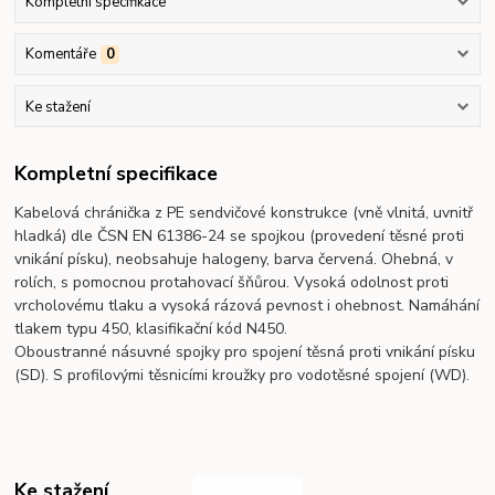
Kompletní specifikace
Komentáře
0
Ke stažení
Kompletní specifikace
Kabelová chránička z PE sendvičové konstrukce (vně vlnitá, uvnitř
hladká) dle ČSN EN 61386-24 se spojkou (provedení těsné proti
vnikání písku), neobsahuje halogeny, barva červená. Ohebná, v
rolích, s pomocnou protahovací šňůrou. Vysoká odolnost proti
vrcholovému tlaku a vysoká rázová pevnost i ohebnost. Namáhání
tlakem typu 450, klasifikační kód N450.
Oboustranné násuvné spojky pro spojení těsná proti vnikání písku
(SD). S profilovými těsnicími kroužky pro vodotěsné spojení (WD).
Ke stažení