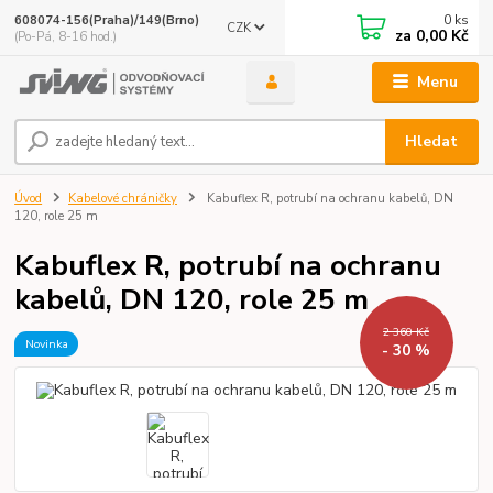
0
ks
608074-156(Praha)/149(Brno)
CZK
za
0,00 Kč
(Po-Pá, 8-16 hod.)
Menu
Hledat
Úvod
Kabelové chráničky
Kabuflex R, potrubí na ochranu kabelů, DN
120, role 25 m
Kabuflex R, potrubí na ochranu
kabelů, DN 120, role 25 m
2 360 Kč
Novinka
- 30 %