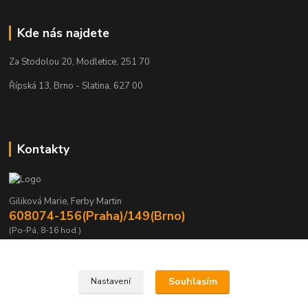
Kde nás najdete
Za Stodolou 20, Modletice, 251 70
Řípská 13, Brno - Slatina, 627 00
Kontakty
Giliková Marie, Ferby Martin
608074-156(Praha)/149(Brno)
(Po-Pá, 8-16 hod.)
m.gilikova@sving.cz, m.ferby@sving.cz
Souhlasím
Nastavení