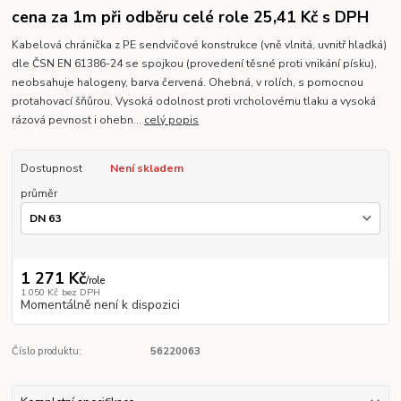
cena za 1m při odběru celé role 25,41 Kč s DPH
Kabelová chránička z PE sendvičové konstrukce (vně vlnitá, uvnitř hladká)
dle ČSN EN 61386-24 se spojkou (provedení těsné proti vnikání písku),
neobsahuje halogeny, barva červená. Ohebná, v rolích, s pomocnou
protahovací šňůrou. Vysoká odolnost proti vrcholovému tlaku a vysoká
rázová pevnost i ohebn...
celý popis
Dostupnost
Není skladem
průměr
1 271 Kč
/
role
1 050 Kč
bez DPH
Momentálně není k dispozici
Číslo produktu:
56220063