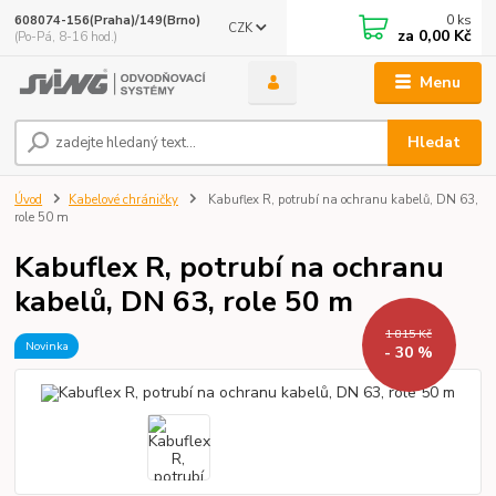
0
ks
608074-156(Praha)/149(Brno)
CZK
za
0,00 Kč
(Po-Pá, 8-16 hod.)
Menu
Hledat
Úvod
Kabelové chráničky
Kabuflex R, potrubí na ochranu kabelů, DN 63,
role 50 m
Kabuflex R, potrubí na ochranu
kabelů, DN 63, role 50 m
1 815 Kč
Novinka
- 30 %