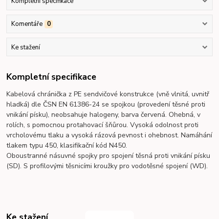
Kompletní specifikace
Komentáře
0
Ke stažení
Kompletní specifikace
Kabelová chránička z PE sendvičové konstrukce (vně vlnitá, uvnitř
hladká) dle ČSN EN 61386-24 se spojkou (provedení těsné proti
vnikání písku), neobsahuje halogeny, barva červená. Ohebná, v
rolích, s pomocnou protahovací šňůrou. Vysoká odolnost proti
vrcholovému tlaku a vysoká rázová pevnost i ohebnost. Namáhání
tlakem typu 450, klasifikační kód N450.
Oboustranné násuvné spojky pro spojení těsná proti vnikání písku
(SD). S profilovými těsnicími kroužky pro vodotěsné spojení (WD).
Ke stažení