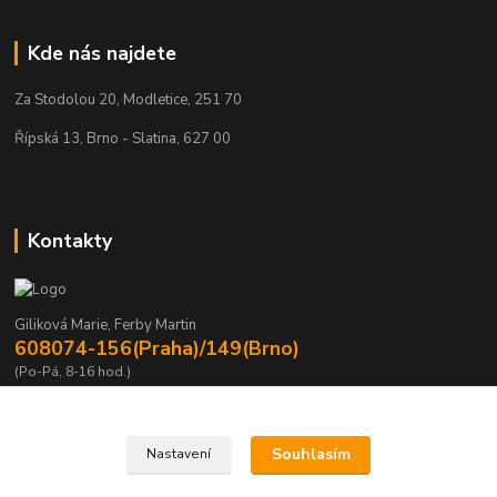
Kde nás najdete
Za Stodolou 20, Modletice, 251 70
Řípská 13, Brno - Slatina, 627 00
Kontakty
Giliková Marie, Ferby Martin
608074-156(Praha)/149(Brno)
(Po-Pá, 8-16 hod.)
m.gilikova@sving.cz, m.ferby@sving.cz
Souhlasím
Nastavení