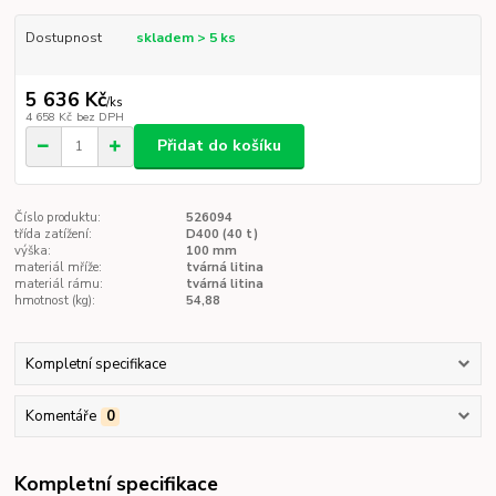
Dostupnost
skladem > 5 ks
5 636 Kč
/
ks
4 658 Kč
bez DPH
Přidat do košíku
Číslo produktu:
526094
třída zatížení:
D400 (40 t)
výška:
100 mm
materiál mříže:
tvárná litina
materiál rámu:
tvárná litina
hmotnost (kg):
54,88
Kompletní specifikace
Komentáře
0
Kompletní specifikace