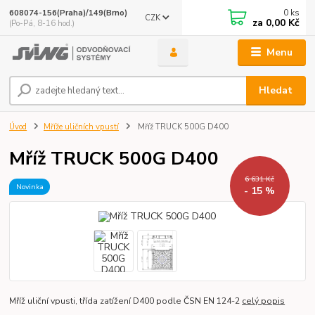
0
ks
608074-156(Praha)/149(Brno)
CZK
za
0,00 Kč
(Po-Pá, 8-16 hod.)
Menu
Hledat
Úvod
Mříže uličních vpustí
Mříž TRUCK 500G D400
Mříž TRUCK 500G D400
6 631 Kč
Novinka
- 15 %
Mříž uliční vpusti, třída zatížení D400 podle ČSN EN 124-2
celý popis