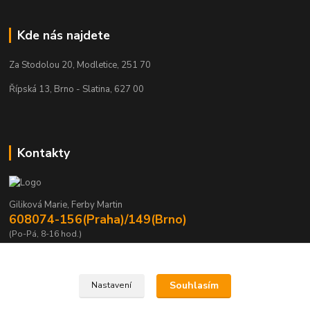
Kde nás najdete
Za Stodolou 20, Modletice, 251 70
Řípská 13, Brno - Slatina, 627 00
Kontakty
Giliková Marie, Ferby Martin
608074-156(Praha)/149(Brno)
(Po-Pá, 8-16 hod.)
m.gilikova@sving.cz, m.ferby@sving.cz
Souhlasím
Nastavení