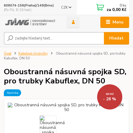
0
ks
608074-156(Praha)/149(Brno)
CZK
za
0,00 Kč
(Po-Pá, 8-16 hod.)
Menu
Hledat
Úvod
Kabelové chráničky
Oboustranná násuvná spojka SD, pro trubky
Kabuflex, DN 50
Oboustranná násuvná spojka SD,
pro trubky Kabuflex, DN 50
Novinka
18 Kč
- 28 %