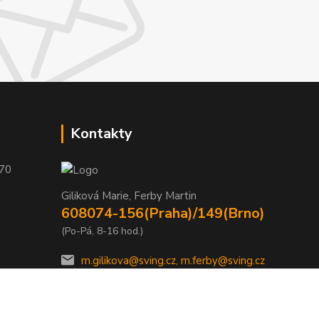
Kontakty
 70
Giliková Marie, Ferby Martin
608074-156(Praha)/149(Brno)
(Po-Pá, 8-16 hod.)
m.gilikova@sving.cz, m.ferby@sving.cz