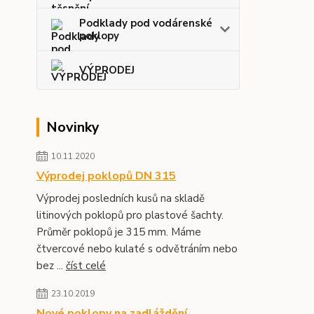
Podklady pod vodárenské
poklopy
VÝPRODEJ
Novinky
10.11.2020
Výprodej poklopů DN 315
Výprodej posledních kusů na skladě
litinových poklopů pro plastové šachty.
Průměr poklopů je 315 mm. Máme
čtvercové nebo kulaté s odvětráním nebo
bez ...
číst celé
23.10.2019
Nové poklopy na zadláždění