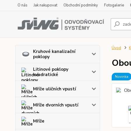
O nás
Jak nakupovat
Obchodní podmínky
Fotogalerie
Úvod
K
Kruhové kanalizační
poklopy
Obou
Litinové poklopy
kvadratické
Novinka
Mříže uličních vpustí
Mříže dvorních vpustí
Mříže