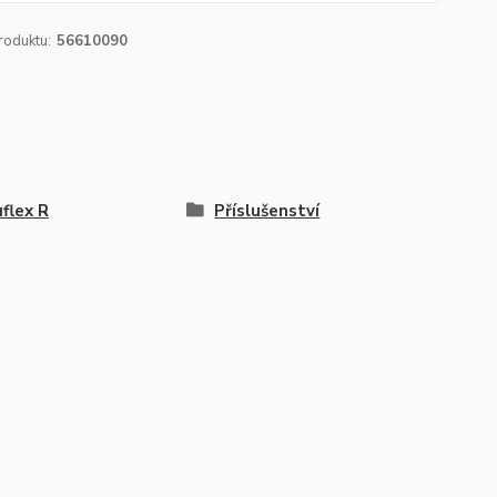
roduktu:
56610090
flex R
Příslušenství