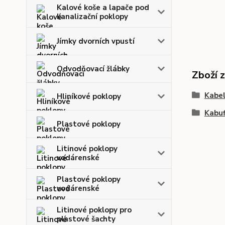
Kalové koše a lapače pod
kanalizační poklopy
Jímky dvorních vpustí
Odvodňovací žlábky
Zboží 
Kabel
Hliníkové poklopy
Kabuf
Plastové poklopy
Litinové poklopy
vodárenské
Plastové poklopy
vodárenské
Litinové poklopy pro
plastové šachty