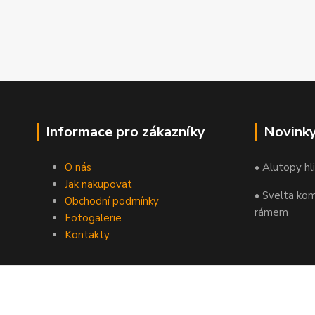
Informace pro zákazníky
Novink
O nás
• Alutopy hl
Jak nakupovat
• Svelta kom
Obchodní podmínky
rámem
Fotogalerie
Kontakty