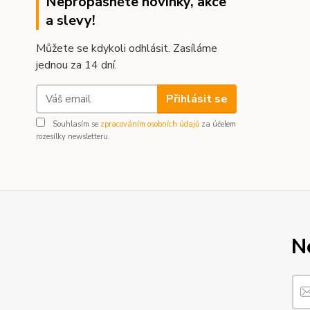
Nepropásněte novinky, akce
a slevy!
Můžete se kdykoli odhlásit. Zasíláme
jednou za 14 dní.
Přihlásit se
Souhlasím se
zpracováním osobních údajů
za účelem
rozesílky newsletteru.
N