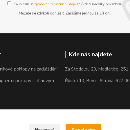
Souhlasím se
zpracováním osobních údajů
za účelem rozesílky newsletteru.
Můžete se kdykoli odhlásit. Zasíláme jednou za 14 dní.
y
Kde nás najdete
iníkové poklopy na zadláždění
Za Stodolou 20, Modletice, 251
pozitní poklopy s litinovým
Řípská 13, Brno - Slatina, 627 00
Nastavení