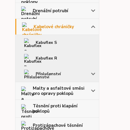
Drenážní potrubí
Kabelové chráničky
Kabuflex S
Kabuflex R
Příslušenství
Malty a asfaltové směsi
pro opravy poklopů
Těsnění proti klapání
poklopů
Protizápachové těsnění