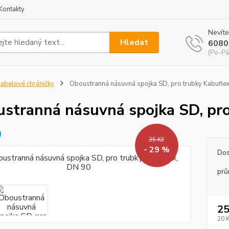
Kontakty
Nevíte
Hledat
6080
(Po-Pá
abelové chráničky
Oboustranná násuvná spojka SD, pro trubky Kabufle
stranná násuvná spojka SD, pro
35 Kč
- 29 %
Dos
prů
25
20 