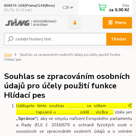
0
ks
608074-156(Praha)/149(Brno)
CZK
za
0,00 Kč
(Po-Pá, 8-16 hod.)
Menu
Hledat
Úvod
Souhlas se zpracováním osobních údajů pro účely použití funkce
Hlídací pes
Souhlas se zpracováním osobních
údajů pro účely použití funkce
Hlídací pes
Udělujete tímto souhlas ……………..., se sídlem ………………, IČ
………………., zapsaná u ………………… , oddíl …, vložka …..
(dále jen
„Správce“
), aby ve smyslu nařízení Evropského parlamentu
a Rady (EU) č. 2016/679 o ochraně fyzických osob v
souvislosti se zpracováním osobních údajů a o volném