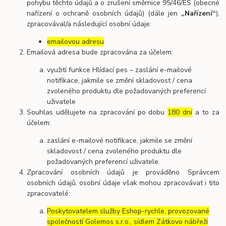
pohybu těchto údajů a o zrušení směrnice 95/46/ES (obecné
nařízení o ochraně osobních údajů) (dále jen
„Nařízení“
),
zpracovával/a následující osobní údaje:
emailovou adresu
Emailová adresa bude zpracována za účelem:
využití funkce Hlídací pes – zaslání e-mailové
notifikace, jakmile se změní skladovost / cena
zvoleného produktu dle požadovaných preferencí
uživatele
Souhlas udělujete na zpracování po dobu
180 dní
a to za
účelem:
zaslání e-mailové notifikace, jakmile se změní
skladovost / cena zvoleného produktu dle
požadovaných preferencí uživatele.
Zpracování osobních údajů je prováděno Správcem
osobních údajů, osobní údaje však mohou zpracovávat i tito
zpracovatelé:
Poskytovatelem služby Eshop-rychle, provozované
společností Golemos s.r.o., sídlem Zátkovo nábřeží