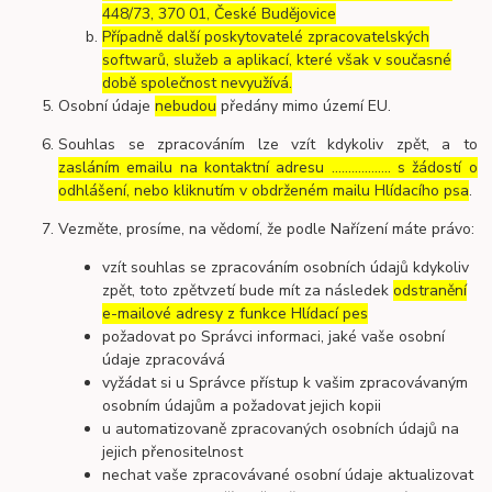
448/73, 370 01, České Budějovice
Případně další poskytovatelé zpracovatelských
softwarů, služeb a aplikací, které však v současné
době společnost nevyužívá.
Osobní údaje
nebudou
předány mimo území EU.
Souhlas se zpracováním lze vzít kdykoliv zpět, a to
zasláním emailu na kontaktní adresu ..……………. s žádostí o
odhlášení, nebo kliknutím v obdrženém mailu Hlídacího psa
.
Vezměte, prosíme, na vědomí, že podle Nařízení máte právo:
vzít souhlas se zpracováním osobních údajů kdykoliv
zpět, toto zpětvzetí bude mít za následek
odstranění
e-mailové adresy z funkce Hlídací pes
požadovat po Správci informaci, jaké vaše osobní
údaje zpracovává
vyžádat si u Správce přístup k vašim zpracovávaným
osobním údajům a požadovat jejich kopii
u automatizovaně zpracovaných osobních údajů na
jejich přenositelnost
nechat vaše zpracovávané osobní údaje aktualizovat