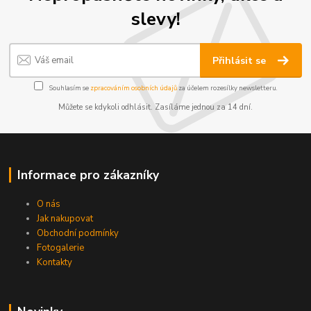
slevy!
Přihlásit se
Souhlasím se
zpracováním osobních údajů
za účelem rozesílky newsletteru.
Můžete se kdykoli odhlásit. Zasíláme jednou za 14 dní.
Informace pro zákazníky
O nás
Jak nakupovat
Obchodní podmínky
Fotogalerie
Kontakty