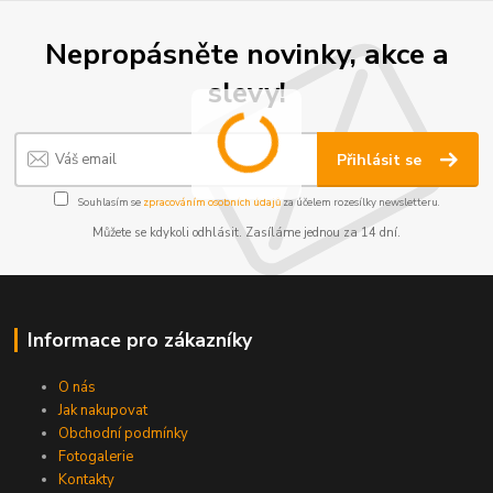
Nepropásněte novinky, akce a
slevy!
Přihlásit se
Souhlasím se
zpracováním osobních údajů
za účelem rozesílky newsletteru.
Můžete se kdykoli odhlásit. Zasíláme jednou za 14 dní.
Informace pro zákazníky
O nás
Jak nakupovat
Obchodní podmínky
Fotogalerie
Kontakty