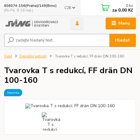
0
ks
608074-156(Praha)/149(Brno)
CZK
za
0,00 Kč
(Po-Pá, 8-16 hod.)
Menu
Hledat
Úvod
Drenážní potrubí
Tvarovka T s redukcí, FF drän DN 100-160
Tvarovka T s redukcí, FF drän DN
100-160
Novinka