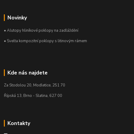
Novinky
• Alutopy hliníkové poklopy na zadláždění
• Svelta kompozitní poklopy s litinovým rámem
Kde nás najdete
Za Stodolou 20, Modletice, 251 70
Řípská 13, Brno - Slatina, 627 00
Kontakty