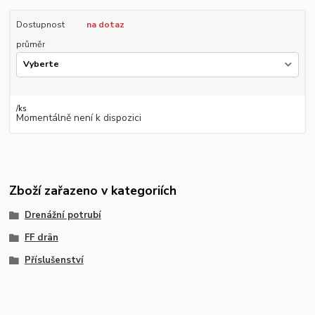
Dostupnost
na dotaz
průměr
/
ks
Momentálně není k dispozici
Zboží zařazeno v kategoriích
Drenážní potrubí
FF drän
Příslušenství