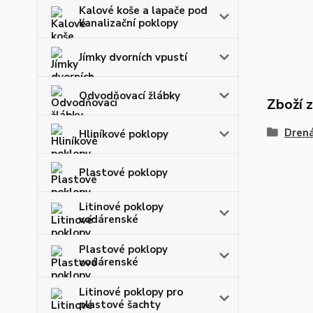
Kalové koše a lapače pod
kanalizační poklopy
Jímky dvorních vpustí
Odvodňovací žlábky
Zboží 
Drená
Hliníkové poklopy
Plastové poklopy
Litinové poklopy
vodárenské
Plastové poklopy
vodárenské
Litinové poklopy pro
plastové šachty