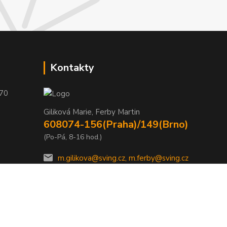
Kontakty
 70
Giliková Marie, Ferby Martin
608074-156(Praha)/149(Brno)
(Po-Pá, 8-16 hod.)
m.gilikova@sving.cz, m.ferby@sving.cz