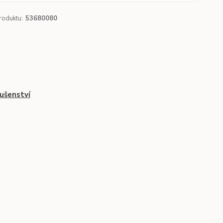
roduktu:
53680080
lušenství