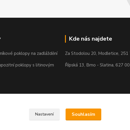
y
Kde nás najdete
iníkové poklopy na zadláždění
Za Stodolou 20, Modletice, 251
pozitní poklopy s litinovým
Řípská 13, Brno - Slatina, 627 00
Souhlasím
Nastavení