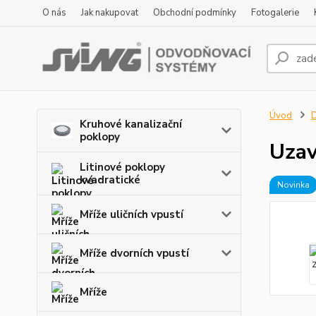
O nás
Jak nakupovat
Obchodní podmínky
Fotogalerie
Úvod
D
Kruhové kanalizační
poklopy
Uzav
Litinové poklopy
kvadratické
Novinka
Mříže uličních vpustí
Mříže dvorních vpustí
Mříže