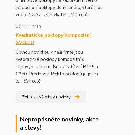
o hliníkové poklopy na zadláždění. Jedná
se pochozí poklopy do interiéru, které jsou
vodotěsné a uzamykatel...
číst celé
11.11.2019
Kvadratické poklopy Kompozitní
SVELTO
Úplnou novinkou v naší firmě jsou
kvadratické poklopy kompozitní s
litinovým rámem. Jsou v zatížení B125 a
C250. Předností těchto poklopů je jejich
le...
číst celé
Zobrazit všechny novinky
Nepropásněte novinky, akce
a slevy!