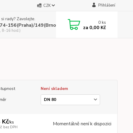
Přihlášení
CZK
 si rady? Zavolejte.
0
ks
74-156(Praha)/149(Brno)
za
0,00 Kč
, 8-16 hod.)
tupnost
Není skladem
měr
 Kč
/
ks
Momentálně není k dispozici
Kč
bez DPH