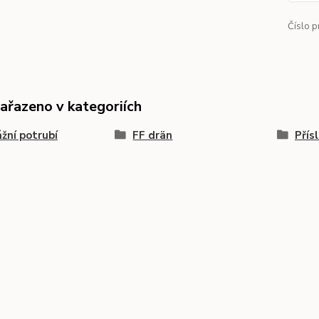
Číslo p
zařazeno v kategoriích
žní potrubí
FF drän
Přís