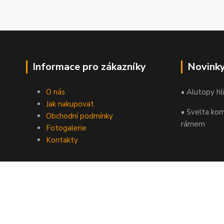
Informace pro zákazníky
Novink
O nás
• Alutopy hl
Jak nakupovat
• Svelta kom
Obchodní podmínky
rámem
Fotogalerie
Kontakty