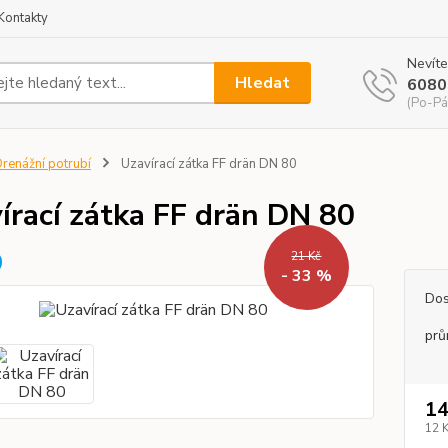
Kontakty
Nevíte
Hledat
6080
(Po-Pá
renážní potrubí
Uzavírací zátka FF drän DN 80
írací zátka FF drän DN 80
21 Kč
- 33 %
Dos
prů
14
12 