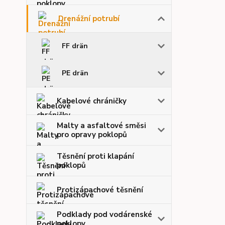
Drenážní potrubí
FF drän
PE drän
Kabelové chráničky
Malty a asfaltové směsi
pro opravy poklopů
Těsnění proti klapání
poklopů
Protizápachové těsnění
Podklady pod vodárenské
poklopy